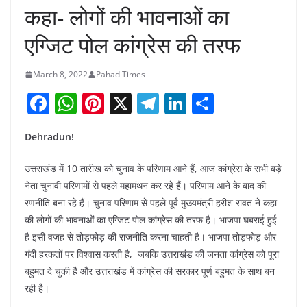
कहा- लोगों की भावनाओं का
एग्जिट पोल कांग्रेस की तरफ
March 8, 2022
Pahad Times
F
W
Pi
X
T
Li
S
a
h
nt
el
n
h
Dehradun!
c
at
er
e
k
ar
e
s
e
gr
e
e
उत्तराखंड में 10 तारीख को चुनाव के परिणाम आने हैं, आज कांग्रेस के सभी बड़े
b
A
st
a
dI
नेता चुनावी परिणामों से पहले महामंथन कर रहे हैं। परिणाम आने के बाद की
रणनीति बना रहे हैं। चुनाव परिणाम से पहले पूर्व मुख्यमंत्री हरीश रावत ने कहा
o
p
m
n
की लोगों की भावनाओं का एग्जिट पोल कांग्रेस की तरफ है। भाजपा घबराई हुई
o
p
है इसी वजह से तोड़फोड़ की राजनीति करना चाहती है। भाजपा तोड़फोड़ और
k
गंदी हरकतों पर विश्वास करती है, जबकि उत्तराखंड की जनता कांग्रेस को पूरा
बहुमत दे चुकी है और उत्तराखंड में कांग्रेस की सरकार पूर्ण बहुमत के साथ बन
रही है।