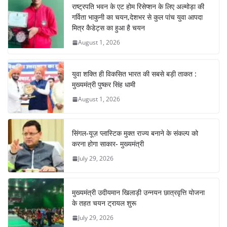
b
A
st
a
dI
राष्ट्रपति भवन के एट होम रिसेप्शन के लिए अल्मोड़ा की
o
p
m
n
गर्विता भाकुनी का चयन,देशभर से कुल पांच युवा आपदा
o
p
मित्र कैडेट्स का हुआ है चयन
August 1, 2026
k
युवा शक्ति ही विकसित भारत की सबसे बड़ी ताकत :
मुख्यमंत्री पुष्कर सिंह धामी
August 1, 2026
सिंगल-यूज़ प्लास्टिक मुक्त राज्य बनाने के संकल्प को
करना होगा साकार- मुख्यमंत्री
July 29, 2026
मुख्यमंत्री उदीयमान खिलाड़ी उन्नयन छात्रवृत्ति योजना
के तहत चयन ट्रायल शुरू
July 29, 2026