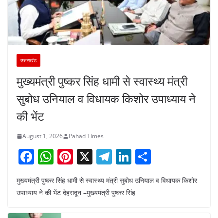
उत्तराखंड
मुख्यमंत्री पुष्कर सिंह धामी से स्वास्थ्य मंत्री
सुबोध उनियाल व विधायक किशोर उपाध्याय ने
की भेंट
August 1, 2026
Pahad Times
F
W
Pi
X
T
Li
S
a
h
nt
el
n
h
मुख्यमंत्री पुष्कर सिंह धामी से स्वास्थ्य मंत्री सुबोध उनियाल व विधायक किशोर
c
at
er
e
k
ar
उपाध्याय ने की भेंट देहरादून –मुख्यमंत्री पुष्कर सिंह
e
s
e
gr
e
e