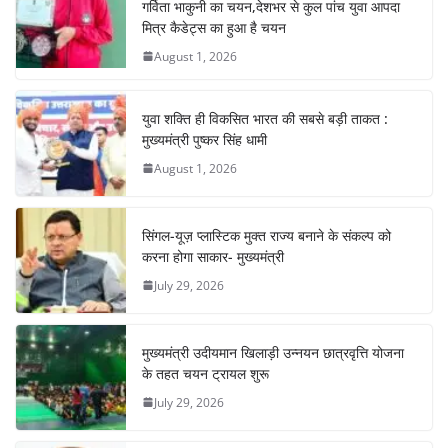
o
p
m
n
गर्विता भाकुनी का चयन,देशभर से कुल पांच युवा आपदा
o
p
मित्र कैडेट्स का हुआ है चयन
August 1, 2026
k
युवा शक्ति ही विकसित भारत की सबसे बड़ी ताकत :
मुख्यमंत्री पुष्कर सिंह धामी
August 1, 2026
सिंगल-यूज़ प्लास्टिक मुक्त राज्य बनाने के संकल्प को
करना होगा साकार- मुख्यमंत्री
July 29, 2026
मुख्यमंत्री उदीयमान खिलाड़ी उन्नयन छात्रवृत्ति योजना
के तहत चयन ट्रायल शुरू
July 29, 2026