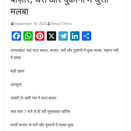
मलबा
September 10, 2022
Pahad Times
F
W
Pi
X
T
Li
S
a
h
nt
el
n
h
उत्तराखंड! यहां फटा बादल, बाज़ार, घरों और दुकानों में घुसा मलबा, मकान नदी
c
at
er
e
k
ar
में समाए
e
s
e
gr
e
e
b
A
st
a
dI
बड़ी ख़बर
o
p
m
n
धारचूला
o
p
गलाती के धामी गांव में फटा बादल
k
कल शाम 7 बजे से हो रही मूसलाधार बारिश
मल्ली बाजार के घरों और दुकानों में मलबा घुसा