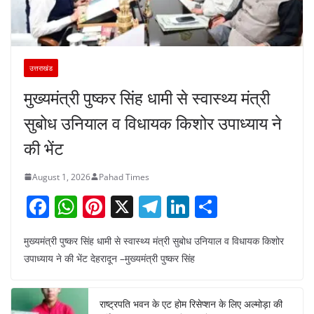
उत्तराखंड
मुख्यमंत्री पुष्कर सिंह धामी से स्वास्थ्य मंत्री
सुबोध उनियाल व विधायक किशोर उपाध्याय ने
की भेंट
August 1, 2026
Pahad Times
F
W
Pi
X
T
Li
S
a
h
nt
el
n
h
मुख्यमंत्री पुष्कर सिंह धामी से स्वास्थ्य मंत्री सुबोध उनियाल व विधायक किशोर
c
at
er
e
k
ar
उपाध्याय ने की भेंट देहरादून –मुख्यमंत्री पुष्कर सिंह
e
s
e
gr
e
e
b
A
st
a
dI
राष्ट्रपति भवन के एट होम रिसेप्शन के लिए अल्मोड़ा की