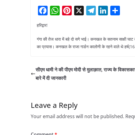
F
W
Pi
X
T
Li
S
a
h
nt
el
n
h
हरिद्वार!
c
at
er
e
k
ar
e
s
e
gr
e
e
गंगा की तेज धारा में बहे दो सगे भाई। कनखल के सतनाम साक्षी घाट
b
A
st
a
dI
का प्रयास। कनखल के राजा गार्डन कालोनी के रहने वाले थे हर्ष(16 
o
p
m
n
o
p
सीएम धामी ने की पीएम मोदी से मुलाक़ात, राज्य के विकासकार्य
k
बारे में दी जानकारी
Leave a Reply
Your email address will not be published.
Requ
Comment
*