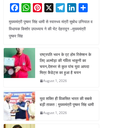
F
W
Pi
X
T
Li
S
a
h
nt
el
n
h
मुख्यमंत्री पुष्कर सिंह धामी से स्वास्थ्य मंत्री सुबोध उनियाल व
c
at
er
e
k
ar
विधायक किशोर उपाध्याय ने की भेंट देहरादून –मुख्यमंत्री
e
s
e
gr
e
e
पुष्कर सिंह
b
A
st
a
dI
o
p
m
n
राष्ट्रपति भवन के एट होम रिसेप्शन के
o
p
लिए अल्मोड़ा की गर्विता भाकुनी का
चयन,देशभर से कुल पांच युवा आपदा
k
मित्र कैडेट्स का हुआ है चयन
August 1, 2026
युवा शक्ति ही विकसित भारत की सबसे
बड़ी ताकत : मुख्यमंत्री पुष्कर सिंह धामी
August 1, 2026