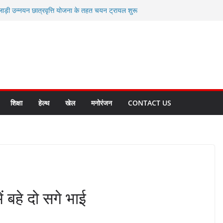
लाड़ी उन्नयन छात्रवृत्ति योजना के तहत चयन ट्रायल शुरू
 धामी से स्वास्थ्य मंत्री सुबोध उनियाल व विधायक किशोर
म रिसेप्शन के लिए अल्मोड़ा की गर्विता भाकुनी का
 युवा आपदा मित्र कैडेट्स का हुआ है चयन
रत की सबसे बड़ी ताकत : मुख्यमंत्री पुष्कर सिंह धामी
क्त राज्य बनाने के संकल्प को करना होगा साकार- मुख्यमंत्री
शिक्षा
हेल्थ
खेल
मनोरंजन
CONTACT US
ं बहे दो सगे भाई