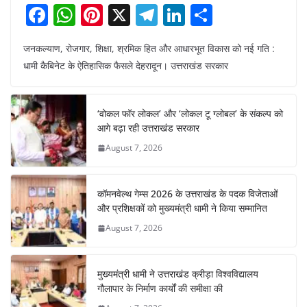
F
W
Pi
X
T
Li
S
a
h
nt
el
n
h
जनकल्याण, रोजगार, शिक्षा, श्रमिक हित और आधारभूत विकास को नई गति :
c
at
er
e
k
ar
धामी कैबिनेट के ऐतिहासिक फैसले देहरादून। उत्तराखंड सरकार
e
s
e
gr
e
e
b
A
st
a
dI
‘वोकल फॉर लोकल’ और ‘लोकल टू ग्लोबल’ के संकल्प को
o
p
m
n
आगे बढ़ा रही उत्तराखंड सरकार
o
p
August 7, 2026
k
कॉमनवेल्थ गेम्स 2026 के उत्तराखंड के पदक विजेताओं
और प्रशिक्षकों को मुख्यमंत्री धामी ने किया सम्मानित
August 7, 2026
मुख्यमंत्री धामी ने उत्तराखंड क्रीड़ा विश्वविद्यालय
गौलापार के निर्माण कार्यों की समीक्षा की