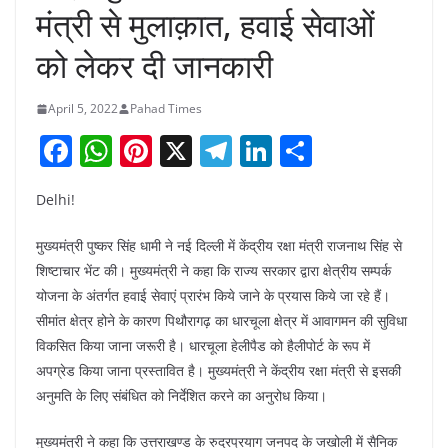
मंत्री से मुलाक़ात, हवाई सेवाओं
को लेकर दी जानकारी
April 5, 2022
Pahad Times
F
W
Pi
X
T
Li
S
a
h
nt
el
n
h
Delhi!
c
at
er
e
k
ar
e
s
e
gr
e
e
मुख्यमंत्री पुष्कर सिंह धामी ने नई दिल्ली में केंद्रीय रक्षा मंत्री राजनाथ सिंह से
b
A
st
a
dI
शिष्टाचार भेंट की। मुख्यमंत्री ने कहा कि राज्य सरकार द्वारा क्षेत्रीय सम्पर्क
योजना के अंतर्गत हवाई सेवाएं प्रारंभ किये जाने के प्रयास किये जा रहे हैं।
o
p
m
n
सीमांत क्षेत्र होने के कारण पिथौरागढ़ का धारचूला क्षेत्र में आवागमन की सुविधा
o
p
विकसित किया जाना जरूरी है। धारचूला हेलीपैड को हैलीपोर्ट के रूप में
k
अपग्रेड किया जाना प्रस्तावित है। मुख्यमंत्री ने केंद्रीय रक्षा मंत्री से इसकी
अनुमति के लिए संबंधित को निर्देशित करने का अनुरोध किया।
मुख्यमंत्री ने कहा कि उत्तराखण्ड के रुद्रप्रयाग जनपद के जखोली में सैनिक