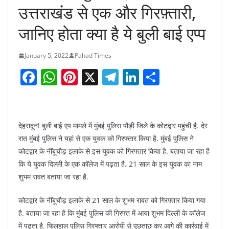
उत्तराखंड से एक और गिरफ़्तारी,
जानिए होता क्या है ये बुली बाई एप्प
January 5, 2022
Pahad Times
F
W
Pi
X
T
Li
S
a
h
nt
el
n
h
c
at
er
e
k
ar
e
s
e
gr
e
e
देहरादून! बुली बाई एप मामले में मुंबई पुलिस पौड़ी जिले के कोटद्वार पहुंची है. देर
b
A
st
a
dI
रात मुंबई पुलिस ने यहां से एक युवक को गिरफ्तार किया है. मुंबई पुलिस ने
कोटद्वार के नींबूचौड़ इलाके से इस युवक को गिरफ्तार किया है. बताया जा रहा है
o
p
m
n
कि ये युवक दिल्ली के एक कॉलेज में पढ़ता है. 21 साल के इस युवक का नाम
o
p
शुभम रावत बताया जा रहा है.
k
कोटद्वार के नींबूचौड़ इलाके से 21 साल के शुभम रावत को गिरफ्तार किया गया
है. बताया जा रहा है कि मुंबई पुलिस की गिरफ्त में आया शुभम दिल्ली के कॉलेज
में पढ़ता है. फिलहाल पुलिस गिरफ्तार आरोपी से पूछताछ कर आगे की कार्रवाई में