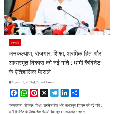
उत्तराखंड
जनकल्याण, रोजगार, शिक्षा, श्रमिक हित और
आधारभूत विकास को नई गति : धामी कैबिनेट
के ऐतिहासिक फैसले
August 7, 2026
Pahad Times
F
W
Pi
X
T
Li
S
a
h
nt
el
n
h
जनकल्याण, रोजगार, शिक्षा, श्रमिक हित और आधारभूत विकास को नई गति :
c
at
er
e
k
ar
धामी कैबिनेट के ऐतिहासिक फैसले देहरादून। उत्तराखंड सरकार