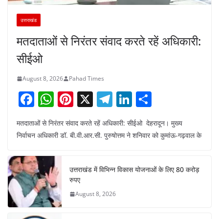
उत्तराखंड
मतदाताओं से निरंतर संवाद करते रहें अधिकारी:
सीईओ
August 8, 2026
Pahad Times
F
W
Pi
X
T
Li
S
a
h
nt
el
n
h
मतदाताओं से निरंतर संवाद करते रहें अधिकारी: सीईओ देहरादून। मुख्य
c
at
er
e
k
ar
निर्वाचन अधिकारी डॉ. बी.वी.आर.सी. पुरुषोत्तम ने शनिवार को कुमांऊ-गढ़वाल के
e
s
e
gr
e
e
b
A
st
a
dI
उत्तराखंड में विभिन्न विकास योजनाओं के लिए 80 करोड़
o
p
m
n
रुपए
o
p
August 8, 2026
k