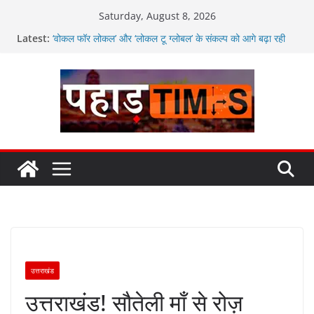
Skip
Saturday, August 8, 2026
to
Latest:
‘वोकल फॉर लोकल’ और ‘लोकल टू ग्लोबल’ के संकल्प को आगे बढ़ा रही
content
उत्तराखंड सरकार
मतदाताओं से निरंतर संवाद करते रहें अधिकारी: सीईओ
उत्तराखंड में विभिन्न विकास योजनाओं के लिए 80 करोड़ रुपए
अगले दो दिनों में भारी से बहुत भारी वर्षा की संभावना, अलर्ट!
जनकल्याण, रोजगार, शिक्षा, श्रमिक हित और आधारभूत विकास को नई
गति : धामी कैबिनेट के ऐतिहासिक फैसले
उत्तराखंड
उत्तराखंड! सौतेली माँ से रोज़