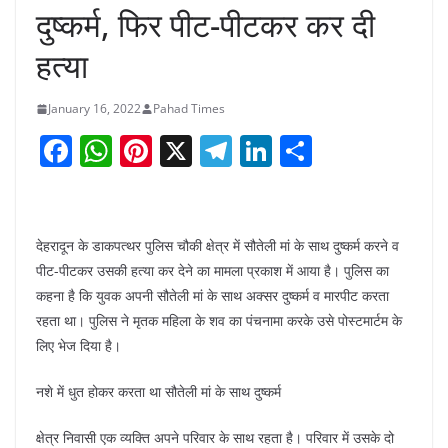
दुष्कर्म, फिर पीट-पीटकर कर दी
हत्या
January 16, 2022
Pahad Times
F
W
Pi
X
T
Li
S
a
h
nt
el
n
h
c
at
er
e
k
ar
e
s
e
gr
e
e
देहरादून के डाकपत्थर पुलिस चौकी क्षेत्र में सौतेली मां के साथ दुष्कर्म करने व
b
A
st
a
dI
पीट-पीटकर उसकी हत्या कर देने का मामला प्रकाश में आया है। पुलिस का
कहना है कि युवक अपनी सौतेली मां के साथ अक्सर दुष्कर्म व मारपीट करता
o
p
m
n
रहता था। पुलिस ने मृतक महिला के शव का पंचनामा करके उसे पोस्टमार्टम के
o
p
लिए भेज दिया है।
k
नशे में धुत होकर करता था सौतेली मां के साथ दुष्कर्म
क्षेत्र निवासी एक व्यक्ति अपने परिवार के साथ रहता है। परिवार में उसके दो