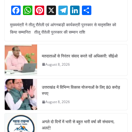
F
W
Pi
X
T
Li
S
a
h
nt
el
n
h
मुख्यमंत्री ने तीलू रौतेली एवं आंगनबाड़ी कार्यकत्री पुरस्कार से मातृशक्ति को
c
at
er
e
k
ar
किया सम्मानित तीलू रौतेली पुरस्कार की सम्मान राशि
e
s
e
gr
e
e
b
A
st
a
dI
o
p
m
n
मतदाताओं से निरंतर संवाद करते रहें अधिकारी: सीईओ
o
p
August 8, 2026
k
उत्तराखंड में विभिन्न विकास योजनाओं के लिए 80 करोड़
रुपए
August 8, 2026
अगले दो दिनों में भारी से बहुत भारी वर्षा की संभावना,
अलर्ट!