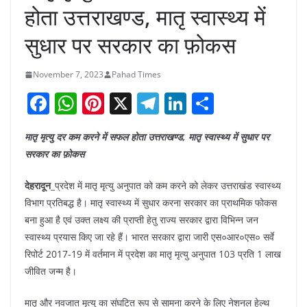
होता उत्तराखण्ड, मातृ स्वास्थ्य में
सुधार पर सरकार का फ़ोकस
November 7, 2023
Pahad Times
F
W
Pi
X
T
Li
S
a
h
nt
el
n
h
मातृ मृत्यु दर कम करने में सफल होता उत्तराखण्ड, मातृ स्वास्थ्य में सुधार पर
c
at
er
e
k
ar
सरकार का फ़ोकस
e
s
e
gr
e
e
b
A
st
a
dI
देहरादून
_प्रदेश में मातृ मृत्यु अनुपात को कम करने को लेकर उत्तराखंड स्वास्थ्य
विभाग प्रतिबद्ध है। मातृ स्वास्थ्य में सुधार करना सरकार का प्राथमिक फोकस
o
p
m
n
बना हुआ है एवं उक्त लक्ष्य की प्राप्ती हेतु राज्य सरकार द्वारा विभिन्न जन
o
p
स्वास्थ्य प्रयास किए जा रहे हैं। भारत सरकार द्वारा जारी एस०आर०एस० सर्वे
k
रिपोर्ट 2017-19 में वर्तमान में प्रदेश का मातृ मृत्यु अनुपात 103 प्रति 1 लाख
जीवित जन्म है।
मातृ और नवजात मृत्यु का संघटित रूप से सामना करने के लिए नेशनल हेल्थ