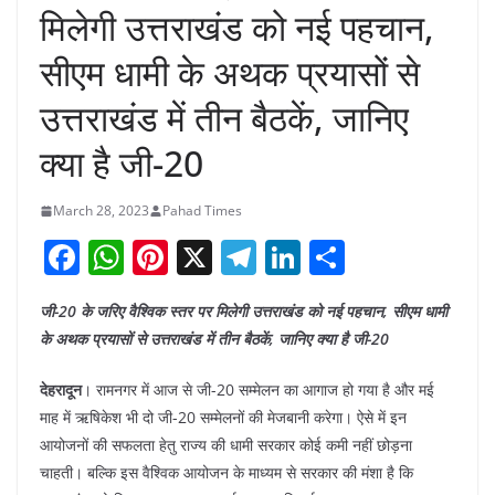
मिलेगी उत्तराखंड को नई पहचान,
सीएम धामी के अथक प्रयासों से
उत्तराखंड में तीन बैठकें, जानिए
क्या है जी-20
March 28, 2023
Pahad Times
F
W
Pi
X
T
Li
S
a
h
nt
el
n
h
जी-20 के जरिए वैश्विक स्तर पर मिलेगी उत्तराखंड को नई पहचान, सीएम धामी
c
at
er
e
k
ar
के अथक प्रयासों से उत्तराखंड में तीन बैठकें, जानिए क्या है जी-20
e
s
e
gr
e
e
b
A
st
a
dI
देहरादून
। रामनगर में आज से जी-20 सम्मेलन का आगाज हो गया है और मई
माह में ऋषिकेश भी दो जी-20 सम्मेलनों की मेजबानी करेगा। ऐसे में इन
o
p
m
n
आयोजनों की सफलता हेतु राज्य की धामी सरकार कोई कमी नहीं छोड़ना
o
p
चाहती। बल्कि इस वैश्विक आयोजन के माध्यम से सरकार की मंशा है कि