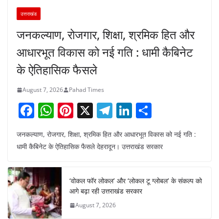
उत्तराखंड
जनकल्याण, रोजगार, शिक्षा, श्रमिक हित और
आधारभूत विकास को नई गति : धामी कैबिनेट
के ऐतिहासिक फैसले
August 7, 2026
Pahad Times
F
W
Pi
X
T
Li
S
a
h
nt
el
n
h
जनकल्याण, रोजगार, शिक्षा, श्रमिक हित और आधारभूत विकास को नई गति :
c
at
er
e
k
ar
धामी कैबिनेट के ऐतिहासिक फैसले देहरादून। उत्तराखंड सरकार
e
s
e
gr
e
e
b
A
st
a
dI
‘वोकल फॉर लोकल’ और ‘लोकल टू ग्लोबल’ के संकल्प को
o
p
m
n
आगे बढ़ा रही उत्तराखंड सरकार
o
p
August 7, 2026