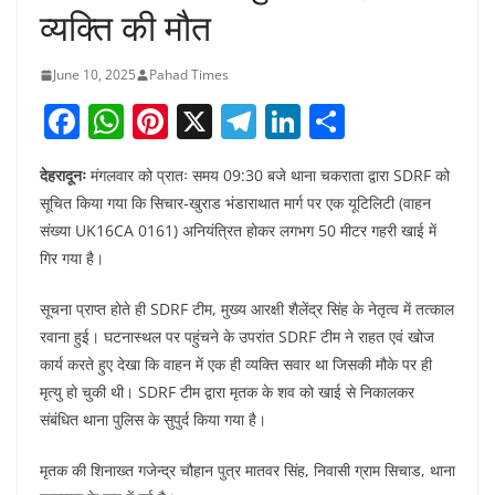
व्यक्ति की मौत
June 10, 2025
Pahad Times
F
W
Pi
X
T
Li
S
a
h
nt
el
n
h
देहरादूनः
मंगलवार को प्रातः समय 09:30 बजे थाना चकराता द्वारा SDRF को
c
at
er
e
k
ar
सूचित किया गया कि सिचार-खुराड भंडाराथात मार्ग पर एक यूटिलिटी (वाहन
e
s
e
gr
e
e
संख्या UK16CA 0161) अनियंत्रित होकर लगभग 50 मीटर गहरी खाई में
b
A
st
a
dI
गिर गया है।
o
p
m
n
सूचना प्राप्त होते ही SDRF टीम, मुख्य आरक्षी शैलेंद्र सिंह के नेतृत्व में तत्काल
o
p
रवाना हुई। घटनास्थल पर पहुंचने के उपरांत SDRF टीम ने राहत एवं खोज
k
कार्य करते हुए देखा कि वाहन में एक ही व्यक्ति सवार था जिसकी मौके पर ही
मृत्यु हो चुकी थी। SDRF टीम द्वारा मृतक के शव को खाई से निकालकर
संबंधित थाना पुलिस के सुपुर्द किया गया है।
मृतक की शिनाख्त गजेन्द्र चौहान पुत्र मातवर सिंह, निवासी ग्राम सिचाड, थाना