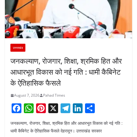
उत्तराखंड
जनकल्याण, रोजगार, शिक्षा, श्रमिक हित और
आधारभूत विकास को नई गति : धामी कैबिनेट
के ऐतिहासिक फैसले
August 7, 2026
Pahad Times
F
W
Pi
X
T
Li
S
a
h
nt
el
n
h
जनकल्याण, रोजगार, शिक्षा, श्रमिक हित और आधारभूत विकास को नई गति :
c
at
er
e
k
ar
धामी कैबिनेट के ऐतिहासिक फैसले देहरादून। उत्तराखंड सरकार