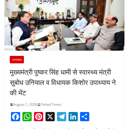
उत्तराखंड
मुख्यमंत्री पुष्कर सिंह धामी से स्वास्थ्य मंत्री
सुबोध उनियाल व विधायक किशोर उपाध्याय ने
की भेंट
August 1, 2026
Pahad Times
F
W
Pi
X
T
Li
S
a
h
nt
el
n
h