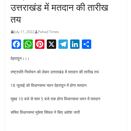
उत्तराखंड में मतदान की तारीख
तय
July 11, 2022
Pahad Times
F
W
Pi
X
T
Li
S
a
h
nt
el
n
h
देहरादून।।।
c
at
er
e
k
ar
e
s
e
gr
e
e
राष्ट्रपति निर्वाचन को लेकर उत्तराखंड में मतदान की तारीख तय
b
A
st
a
dI
18 जुलाई को विधानसभा भवन देहरादून में होगा मतदान
o
p
m
n
o
p
सुबह 10 बजे से शाम 5 बजे तक होगा विधानसभा भवन में मतदान
k
सचिव विधानसभा मुकेश सिंघल ने किए आदेश जारी