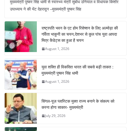
मुख्यमंत्री पुष्कर सिंह धामी से स्वास्थ्य मंत्री सुबोध उनियाल व विधायक किशोर
c
at
er
e
k
ar
उपाध्याय ने की भेंट देहरादून –मुख्यमंत्री पुष्कर सिंह
e
s
e
gr
e
e
b
A
st
a
dI
राष्ट्रपति भवन के एट होम रिसेप्शन के लिए अल्मोड़ा की
o
p
m
n
गर्विता भाकुनी का चयन,देशभर से कुल पांच युवा आपदा
o
p
मित्र कैडेट्स का हुआ है चयन
August 1, 2026
k
युवा शक्ति ही विकसित भारत की सबसे बड़ी ताकत :
मुख्यमंत्री पुष्कर सिंह धामी
August 1, 2026
सिंगल-यूज़ प्लास्टिक मुक्त राज्य बनाने के संकल्प को
करना होगा साकार- मुख्यमंत्री
July 29, 2026