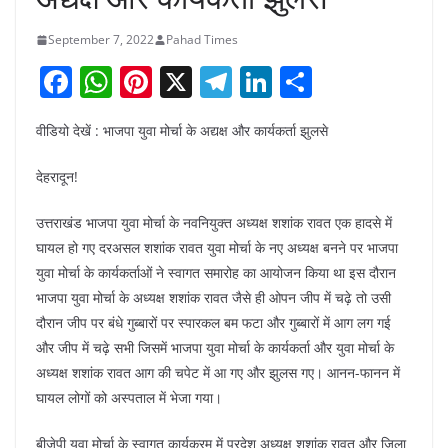
September 7, 2022
Pahad Times
F
W
Pi
X
T
Li
S
a
h
nt
el
n
h
वीडियो देखें : भाजपा युवा मोर्चा के अद्यक्ष और कार्यकर्ता झुलसे
c
at
er
e
k
ar
e
s
e
gr
e
e
देहरादून!
b
A
st
a
dI
उत्तराखंड भाजपा युवा मोर्चा के नवनियुक्त अध्यक्ष शशांक रावत एक हादसे में
o
p
m
n
घायल हो गए दरअसल शशांक रावत युवा मोर्चा के नए अध्यक्ष बनने पर भाजपा
o
p
युवा मोर्चा के कार्यकर्ताओं ने स्वागत समारोह का आयोजन किया था इस दौरान
k
भाजपा युवा मोर्चा के अध्यक्ष शशांक रावत जैसे ही ओपन जीप में चढ़े तो उसी
दौरान जीप पर बंधे गुब्बारों पर स्पारकल बम फटा और गुब्बारों में आग लग गई
और जीप में चढ़े सभी जिसमें भाजपा युवा मोर्चा के कार्यकर्ता और युवा मोर्चा के
अध्यक्ष शशांक रावत आग की चपेट में आ गए और झुलस गए। आनन-फानन में
घायल लोगों को अस्पताल में भेजा गया।
बीजेपी युवा मोर्चा के स्वागत कार्यक्रम में प्रदेश अध्यक्ष शशांक रावत और जिला