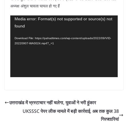
अध्यक्ष अंशुल चावला घायल हो गए हैं
Video
Media error: Format(s) not supported or source(s) not
found
Player
Download File: https://pahadtimes.com/wp-content/uploads/2022/09/VID-
20220907-WA0024.mp4?_=1
उत्तराखंड में भ्रस्टाचार नहीं चलेगा, युवाओं ने भरी हुंकार
UKSSSC पेपर लीक मामले में बड़ी कार्रवाई, अब तक कुल 38
गिरफ्तारियां