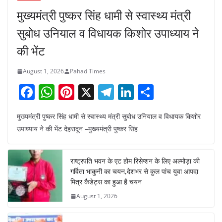
मुख्यमंत्री पुष्कर सिंह धामी से स्वास्थ्य मंत्री
सुबोध उनियाल व विधायक किशोर उपाध्याय ने
की भेंट
August 1, 2026
Pahad Times
F
W
Pi
X
T
Li
S
a
h
nt
el
n
h
मुख्यमंत्री पुष्कर सिंह धामी से स्वास्थ्य मंत्री सुबोध उनियाल व विधायक किशोर
c
at
er
e
k
ar
उपाध्याय ने की भेंट देहरादून –मुख्यमंत्री पुष्कर सिंह
e
s
e
gr
e
e
b
A
st
a
dI
राष्ट्रपति भवन के एट होम रिसेप्शन के लिए अल्मोड़ा की
o
p
m
n
गर्विता भाकुनी का चयन,देशभर से कुल पांच युवा आपदा
o
p
मित्र कैडेट्स का हुआ है चयन
August 1, 2026
k