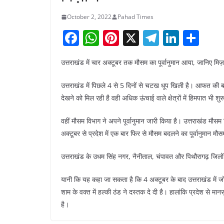
October 2, 2022
Pahad Times
F
W
Pi
X
T
Li
S
a
h
nt
el
n
h
उत्तराखंड में चार अक्टूबर तक मौसम का पूर्वानुमान आया, जानिए मि
c
at
er
e
k
ar
e
s
e
gr
e
e
उत्तराखंड में पिछले 4 से 5 दिनों से चटख धूप खिली है। आफत की बारिश
b
A
st
a
dI
देखने को मिल रही है वही अधिक ऊंचाई वाले क्षेत्रों में हिमपात भी शुर
o
p
m
n
वहीं मौसम विभाग ने अपने पूर्वानुमान जारी किया है। उत्तराखंड मौस
o
p
अक्टूबर से प्रदेश में एक बार फिर से मौसम बदलने का पूर्वानुमान मौस
k
उत्तराखंड के उधम सिंह नगर, नैनीताल, चंपावत और पिथौरागढ़ जिलों 
यानी कि यह कहा जा सकता है कि 4 अक्टूबर के बाद उत्तराखंड में जो
शाम के वक्त में हल्की ठंड ने दस्तक दे दी है। हालांकि प्रदेश से म
है।