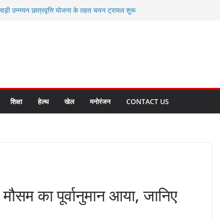
लाड़ी उन्नयन छात्रवृत्ति योजना के तहत चयन ट्रायल शुरू
 धामी से स्वास्थ्य मंत्री सुबोध उनियाल व विधायक किशोर
म रिसेप्शन के लिए अल्मोड़ा की गर्विता भाकुनी का
 युवा आपदा मित्र कैडेट्स का हुआ है चयन
रत की सबसे बड़ी ताकत : मुख्यमंत्री पुष्कर सिंह धामी
क्त राज्य बनाने के संकल्प को करना होगा साकार- मुख्यमंत्री
शिक्षा
हेल्थ
खेल
मनोरंजन
CONTACT US
क मौसम का पूर्वानुमान आया, जानिए