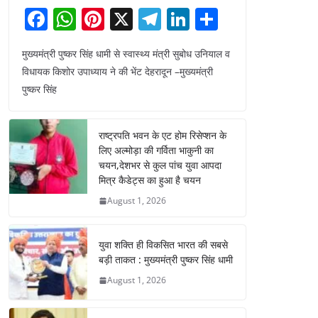
F
W
Pi
X
T
Li
S
a
h
nt
el
n
h
मुख्यमंत्री पुष्कर सिंह धामी से स्वास्थ्य मंत्री सुबोध उनियाल व
c
at
er
e
k
ar
विधायक किशोर उपाध्याय ने की भेंट देहरादून –मुख्यमंत्री
e
s
e
gr
e
e
पुष्कर सिंह
b
A
st
a
dI
o
p
m
n
राष्ट्रपति भवन के एट होम रिसेप्शन के
o
p
लिए अल्मोड़ा की गर्विता भाकुनी का
चयन,देशभर से कुल पांच युवा आपदा
k
मित्र कैडेट्स का हुआ है चयन
August 1, 2026
युवा शक्ति ही विकसित भारत की सबसे
बड़ी ताकत : मुख्यमंत्री पुष्कर सिंह धामी
August 1, 2026