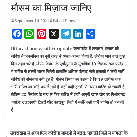
मौसम का मिज़ाज जानिए
September 16, 2021
Pahad Times
F
W
Pi
X
T
Li
S
a
h
nt
el
n
h
Uttarakhand weather update उत्तराखंड में लगातार आफत की
c
at
er
e
k
ar
बारिश ने जनजीवन को बुरी तरह से अस्त-व्यस्त किया है. लेकिन आने वाले कुछ
e
s
e
gr
e
e
दिन राहत भरे हैं. मौसम विभाग के पूर्वानुमान के मुताबिक 19 सितंबर तक प्रदेश
b
A
st
a
dI
में बारिश से हल्की राहत मिलेगी हालांकि अधिक ऊंचाई वाले इलाकों में कहीं-कहीं
o
p
m
n
बारिश की संभावना बनी हुई है. मौसम विभाग का कहना है कि 19 तारीख तक
भारी बारिश का कोई अलर्ट नहीं है कहीं-कहीं हल्की से मध्यम बारिश हो सकती है.
o
p
लेकिन 20 सितंबर के बाद से फिर बारिश में तेजी आएगी खास तौर पर पिथौरागढ़
k
चमोली उत्तरकाशी टिहरी और देहरादून ज़िले में कहीं-कहीं भारी बारिश हो सकती
है.
उत्तराखंड में आज फिर कोरोना मामलों में बढ़त, पहाड़ी ज़िले में मामलों के