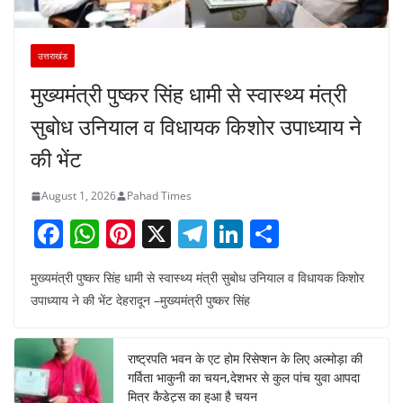
उत्तराखंड
मुख्यमंत्री पुष्कर सिंह धामी से स्वास्थ्य मंत्री
सुबोध उनियाल व विधायक किशोर उपाध्याय ने
की भेंट
August 1, 2026
Pahad Times
F
W
Pi
X
T
Li
S
a
h
nt
el
n
h
मुख्यमंत्री पुष्कर सिंह धामी से स्वास्थ्य मंत्री सुबोध उनियाल व विधायक किशोर
c
at
er
e
k
ar
उपाध्याय ने की भेंट देहरादून –मुख्यमंत्री पुष्कर सिंह
e
s
e
gr
e
e
b
A
st
a
dI
राष्ट्रपति भवन के एट होम रिसेप्शन के लिए अल्मोड़ा की
o
p
m
n
गर्विता भाकुनी का चयन,देशभर से कुल पांच युवा आपदा
मित्र कैडेट्स का हुआ है चयन