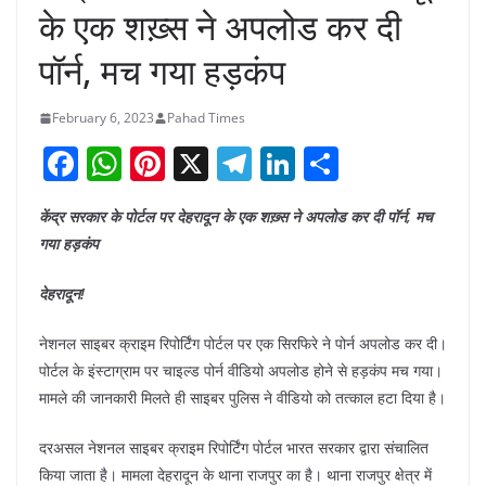
के एक शख़्स ने अपलोड कर दी
पॉर्न, मच गया हड़कंप
February 6, 2023
Pahad Times
F
W
Pi
X
T
Li
S
a
h
nt
el
n
h
केंद्र सरकार के पोर्टल पर देहरादून के एक शख़्स ने अपलोड कर दी पॉर्न, मच
c
at
er
e
k
ar
गया हड़कंप
e
s
e
gr
e
e
b
A
st
a
dI
देहरादून!
o
p
m
n
नेशनल साइबर क्राइम रिपोर्टिंग पोर्टल पर एक सिरफिरे ने पोर्न अपलोड कर दी।
o
p
पोर्टल के इंस्टाग्राम पर चाइल्ड पोर्न वीडियो अपलोड होने से हड़कंप मच गया।
k
मामले की जानकारी मिलते ही साइबर पुलिस ने वीडियो को तत्काल हटा दिया है।
दरअसल नेशनल साइबर क्राइम रिपोर्टिंग पोर्टल भारत सरकार द्वारा संचालित
किया जाता है। मामला देहरादून के थाना राजपुर का है। थाना राजपुर क्षेत्र में