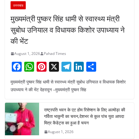
उत्तराखंड
मुख्यमंत्री पुष्कर सिंह धामी से स्वास्थ्य मंत्री
सुबोध उनियाल व विधायक किशोर उपाध्याय ने
की भेंट
August 1, 2026
Pahad Times
F
W
Pi
X
T
Li
S
a
h
nt
el
n
h
मुख्यमंत्री पुष्कर सिंह धामी से स्वास्थ्य मंत्री सुबोध उनियाल व विधायक किशोर
c
at
er
e
k
ar
उपाध्याय ने की भेंट देहरादून –मुख्यमंत्री पुष्कर सिंह
e
s
e
gr
e
e
b
A
st
a
dI
राष्ट्रपति भवन के एट होम रिसेप्शन के लिए अल्मोड़ा की
o
p
m
n
गर्विता भाकुनी का चयन,देशभर से कुल पांच युवा आपदा
o
p
मित्र कैडेट्स का हुआ है चयन
August 1, 2026
k