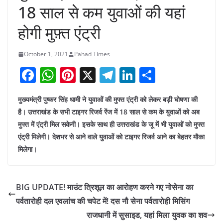
18 साल से कम युवाओं की यहां
होगी मुफ़्त एंट्री
October 1, 2021
Pahad Times
F
W
Pi
X
T
Li
S
a
h
nt
el
n
h
मुख्यमंत्री पुष्कर सिंह धामी ने युवाओं की मुफ्त एंट्री को लेकर बड़ी घोषणा की
c
at
er
e
k
ar
है। उत्तराखंड के सभी टाइगर रिजर्व रेंज में 18 साल से कम के युवाओं को अब
e
s
e
gr
e
e
मुफ्त में एंट्री मिल सकेगी। इसके साथ ही उत्तराखंड के जू में भी युवाओं को मुफ्त
b
A
st
a
dI
एंट्री मिलेगी। देशभर से आने वाले युवाओं को टाइगर रिजर्व आने का बेहतर मौका
o
p
m
n
मिलेगा।
o
p
k
BIG UPDATE! माउंट त्रिशूल का आरोहण करने गए नोसेना का
पर्वतारोही दल एवलांच की चपेट में! दस नौ सेना पर्वतारोही मिसिंग
राजधानी में सुसाइड, यहां मिला युवक का शव