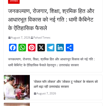
उत्तराखंड
जनकल्याण, रोजगार, शिक्षा, श्रमिक हित और
आधारभूत विकास को नई गति : धामी कैबिनेट
के ऐतिहासिक फैसले
August 7, 2026
Pahad Times
F
W
Pi
X
T
Li
S
a
h
nt
el
n
h
जनकल्याण, रोजगार, शिक्षा, श्रमिक हित और आधारभूत विकास को नई गति :
c
at
er
e
k
ar
धामी कैबिनेट के ऐतिहासिक फैसले देहरादून। उत्तराखंड सरकार
e
s
e
gr
e
e
b
A
st
a
dI
‘वोकल फॉर लोकल’ और ‘लोकल टू ग्लोबल’ के संकल्प को
o
p
m
n
आगे बढ़ा रही उत्तराखंड सरकार
o
p
August 7, 2026
k