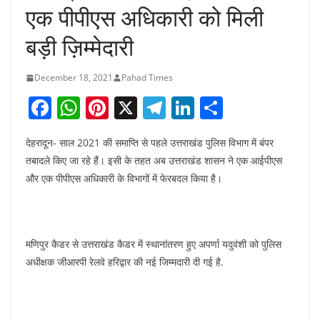
एक पीपीएस अधिकारी को मिली
बड़ी ज़िम्मेदारी
December 18, 2021
Pahad Times
F
W
Pi
X
T
Li
S
a
h
nt
el
n
h
देहरादून- साल 2021 की समाप्ति से पहले उत्तराखंड पुलिस विभाग में बंपर
c
at
er
e
k
ar
तबादले किए जा रहे हैं। इसी के तहत अब उत्तराखंड शासन ने एक आईपीएस
e
s
e
gr
e
e
और एक पीपीएस अधिकारी के विभागों में फेरबदल किया है।
b
A
st
a
dI
o
p
m
n
o
p
मणिपुर कैडर से उत्तराखंड कैडर में स्थानांतरण हुए अपर्णा यदुवंशी को पुलिस
k
अधीक्षक जीआरपी रेलवे हरिद्वार की नई जिम्मदारी दी गई है.