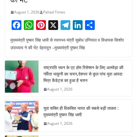
August 1, 2026
Pahad Times
F
W
Pi
X
T
Li
S
a
h
nt
el
n
h
मुख्यमंत्री पुष्कर सिंह धामी से स्वास्थ्य मंत्री सुबोध उनियाल व विधायक किशोर
c
at
er
e
k
ar
उपाध्याय ने की भेंट देहरादून –मुख्यमंत्री पुष्कर सिंह
e
s
e
gr
e
e
b
A
st
a
dI
राष्ट्रपति भवन के एट होम रिसेप्शन के लिए अल्मोड़ा की
o
p
m
n
गर्विता भाकुनी का चयन,देशभर से कुल पांच युवा आपदा
o
p
मित्र कैडेट्स का हुआ है चयन
August 1, 2026
k
युवा शक्ति ही विकसित भारत की सबसे बड़ी ताकत :
मुख्यमंत्री पुष्कर सिंह धामी
August 1, 2026