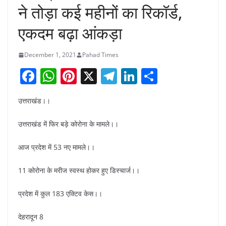
ने तोड़ा कई महीनों का रिकॉर्ड,
एकदम बढ़ा आंकड़ा
December 1, 2021
Pahad Times
F
W
Pi
X
T
Li
S
a
h
nt
el
n
h
उत्तराखंड।।
c
at
er
e
k
ar
e
s
e
gr
e
e
उत्तराखंड में फिर बड़े कोरोना के मामले।।
b
A
st
a
dI
आज प्रदेश में 53 नए मामले।।
o
p
m
n
o
p
11 कोरोना के मरीज स्वस्थ होकर हुए डिस्चार्ज।।
k
प्रदेश में कुल 183 एक्टिव केस।।
देहरादून 8