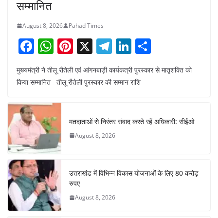
सम्मानित
August 8, 2026
Pahad Times
F
W
Pi
X
T
Li
S
a
h
nt
el
n
h
मुख्यमंत्री ने तीलू रौतेली एवं आंगनबाड़ी कार्यकत्री पुरस्कार से मातृशक्ति को
c
at
er
e
k
ar
किया सम्मानित तीलू रौतेली पुरस्कार की सम्मान राशि
e
s
e
gr
e
e
b
A
st
a
dI
o
p
m
n
मतदाताओं से निरंतर संवाद करते रहें अधिकारी: सीईओ
o
p
August 8, 2026
k
उत्तराखंड में विभिन्न विकास योजनाओं के लिए 80 करोड़
रुपए
August 8, 2026