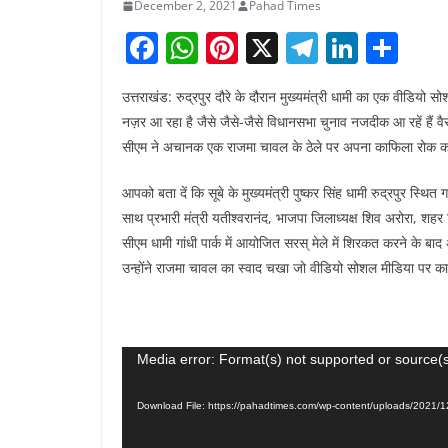
December 2, 2021
Pahad Times
F
W
Pi
X
T
Li
S
a
h
nt
el
n
h
उत्तराखंड: रुद्रपुर दौरे के दौरान मुख्यमंत्री धामी का एक वीडियो 
c
at
er
e
k
ar
नज़र आ रहा है जैसे जैसे-जैसे विधानसभा चुनाव नजदीक आ रहें हैं वैसे
e
s
e
gr
e
e
सीएम ने अचानक एक राजमा चावल के ठेले पर अपना काफिला रोक कर र
b
A
st
a
dI
आपको बता दें कि सूबे के मुख्यमंत्री पुष्कर सिंह धामी रुद्रपुर स्थ
o
p
m
n
साथ प्रभारी मंत्री यतीश्वरानंद, भाजपा जिलाध्यक्ष शिव अरोरा, श
o
p
सीएम धामी गांधी पार्क में आयोजित सरस् मेले में शिरकत करने के बाद
k
उन्होंने राजमा चावल का स्वाद चखा जो वीडियो सोशल मीडिया पर काफी
Video
Media error: Format(s) not supported or source(s
Player
Download File: https://pahadtimes.com/wp-content/uploads/202