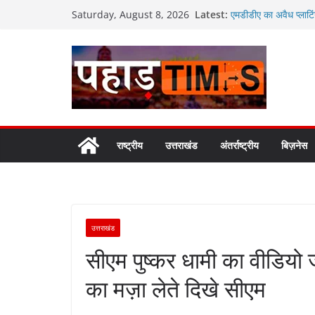
Skip
Latest:
एमडीडीए का अवैध प्लाटिं
Saturday, August 8, 2026
to
मसूरी मार्ग पर अवैध निर्
जनकल्याण, रोजगार, शिक
content
कैबिनेट के ऐतिहासिक फै
‘वोकल फॉर लोकल’ और ‘लो
सरकार
कॉमनवेल्थ गेम्स 2026 क
मुख्यमंत्री धामी ने किया 
मुख्यमंत्री धामी ने उत्तर
समीक्षा की
राष्ट्रीय
उत्तराखंड
अंतर्राष्ट्रीय
बिज़नेस
उत्तराखंड
सीएम पुष्कर धामी का वीडियो
का मज़ा लेते दिखे सीएम