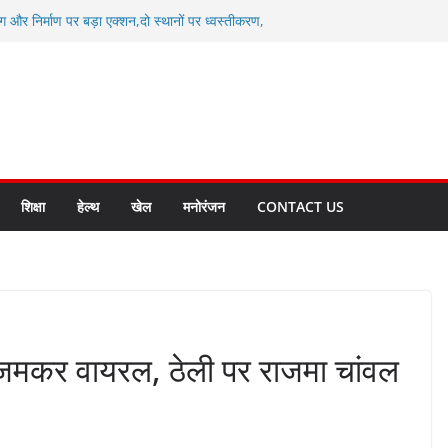
ग और निर्माण पर बड़ा एक्शन,दो स्थानों पर ध्वस्तीकरण,
माण सील
्षा, श्रमिक हित और आधारभूत विकास को नई गति : धामी
सले
कल टू ग्लोबल’ के संकल्प को आगे बढ़ा रही उत्तराखंड
े उत्तराखंड के पदक विजेताओं और प्रशिक्षकों को
सम्मानित
ाखंड क्रीड़ा विश्वविद्यालय गौलापार के निर्माण कार्यों की
शिक्षा
हेल्थ
खेल
मनोरंजन
CONTACT US
 जमकर वायरल, ठेली पर राजमा चांवल