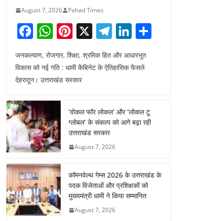
August 7, 2026
Pahad Times
F
W
Pi
X
T
Li
S
a
h
nt
el
n
h
जनकल्याण, रोजगार, शिक्षा, श्रमिक हित और आधारभूत
c
at
er
e
k
ar
विकास को नई गति : धामी कैबिनेट के ऐतिहासिक फैसले
e
s
e
gr
e
e
देहरादून। उत्तराखंड सरकार
b
A
st
a
dI
o
p
m
n
‘वोकल फॉर लोकल’ और ‘लोकल टू
o
p
ग्लोबल’ के संकल्प को आगे बढ़ा रही
उत्तराखंड सरकार
k
August 7, 2026
कॉमनवेल्थ गेम्स 2026 के उत्तराखंड के
पदक विजेताओं और प्रशिक्षकों को
मुख्यमंत्री धामी ने किया सम्मानित
August 7, 2026