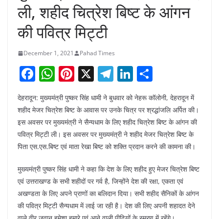
ली, शहीद चित्रेश बिष्ट के आंगन
की पवित्र मिट्टी
December 1, 2021
Pahad Times
F
W
Pi
X
T
Li
S
a
h
nt
el
n
h
देहरादून: मुख्यमंत्री पुष्कर सिंह धामी ने बुधवार को नेहरू कॉलोनी, देहरादून में
c
at
er
e
k
ar
शहीद मेजर चित्रेश बिष्ट के आवास पर उनके चित्र पर श्रद्धांजलि अर्पित की।
e
s
e
gr
e
e
इस अवसर पर मुख्यमंत्री ने सैन्यधाम के लिए शहीद चित्रेश बिष्ट के आंगन की
b
A
st
a
dI
पवित्र मिट्टी ली। इस अवसर पर मुख्यमंत्री ने शहीद मेजर चित्रेश बिष्ट के
o
p
m
n
पिता एस.एस.बिष्ट एवं माता रेखा बिष्ट को शक्ति प्रदान करने की कामना की।
o
p
मुख्यमंत्री पुष्कर सिंह धामी ने कहा कि देश के लिए शहीद हुए मेजर चित्रेश बिष्ट
k
एवं उत्तराखण्ड के सभी शहीदों पर गर्व है, जिन्होंने देश की रक्षा, एकता एवं
अखण्डता के लिए अपने प्राणों का बलिदान दिया। सभी शहीद सैनिकों के आंगन
की पवित्र मिट्टी सैन्यधाम में लाई जा रही है। देश की लिए अपनी शहादत देने
वाले वीर जवान हमेशा हमारे एवं आने वाली पीढ़ियों के स्मरण में रहेंगे।