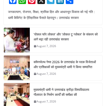
F
W
Pi
X
T
Li
S
a
h
nt
el
n
h
जनकल्याण, रोजगार, शिक्षा, श्रमिक हित और आधारभूत विकास को नई गति :
c
at
er
e
k
ar
धामी कैबिनेट के ऐतिहासिक फैसले देहरादून। उत्तराखंड सरकार
e
s
e
gr
e
e
b
A
st
a
dI
‘वोकल फॉर लोकल’ और ‘लोकल टू ग्लोबल’ के संकल्प को
o
p
m
n
आगे बढ़ा रही उत्तराखंड सरकार
o
p
August 7, 2026
k
कॉमनवेल्थ गेम्स 2026 के उत्तराखंड के पदक विजेताओं
और प्रशिक्षकों को मुख्यमंत्री धामी ने किया सम्मानित
August 7, 2026
मुख्यमंत्री धामी ने उत्तराखंड क्रीड़ा विश्वविद्यालय
गौलापार के निर्माण कार्यों की समीक्षा की
August 7, 2026