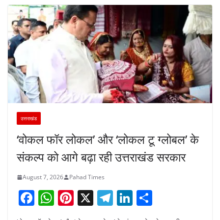
उत्तराखंड
‘वोकल फॉर लोकल’ और ‘लोकल टू ग्लोबल’ के
संकल्प को आगे बढ़ा रही उत्तराखंड सरकार
August 7, 2026
Pahad Times
F
W
Pi
X
T
Li
S
a
h
nt
el
n
h