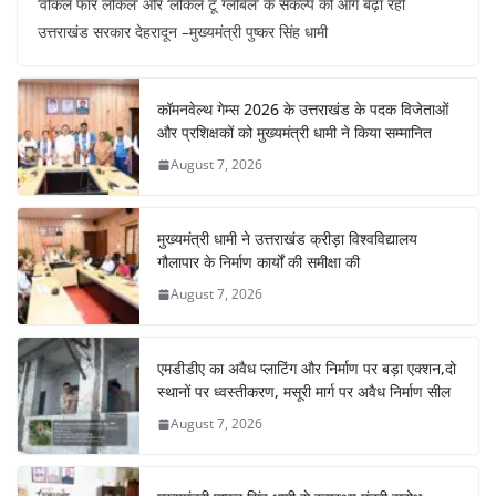
‘वोकल फॉर लोकल’ और ‘लोकल टू ग्लोबल’ के संकल्प को आगे बढ़ा रही
c
at
er
e
k
ar
उत्तराखंड सरकार देहरादून –मुख्यमंत्री पुष्कर सिंह धामी
e
s
e
gr
e
e
b
A
st
a
dI
कॉमनवेल्थ गेम्स 2026 के उत्तराखंड के पदक विजेताओं
o
p
m
n
और प्रशिक्षकों को मुख्यमंत्री धामी ने किया सम्मानित
o
p
August 7, 2026
k
मुख्यमंत्री धामी ने उत्तराखंड क्रीड़ा विश्वविद्यालय
गौलापार के निर्माण कार्यों की समीक्षा की
August 7, 2026
एमडीडीए का अवैध प्लाटिंग और निर्माण पर बड़ा एक्शन,दो
स्थानों पर ध्वस्तीकरण, मसूरी मार्ग पर अवैध निर्माण सील
August 7, 2026