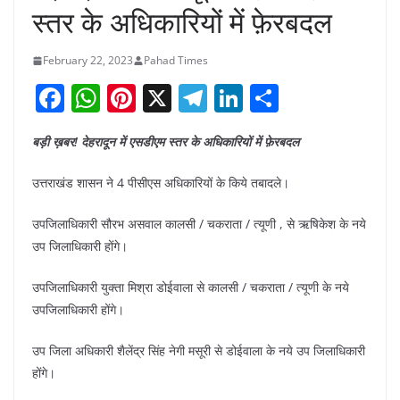
स्तर के अधिकारियों में फ़ेरबदल
February 22, 2023
Pahad Times
F
W
Pi
X
T
Li
S
a
h
nt
el
n
h
बड़ी ख़बर! देहरादून में एसडीएम स्तर के अधिकारियों में फ़ेरबदल
c
at
er
e
k
ar
e
s
e
gr
e
e
उत्तराखंड शासन ने 4 पीसीएस अधिकारियों के किये तबादले।
b
A
st
a
dI
उपजिलाधिकारी सौरभ असवाल कालसी / चकराता / त्यूणी , से ऋषिकेश के नये
o
p
m
n
उप जिलाधिकारी होंगे।
o
p
उपजिलाधिकारी युक्ता मिश्रा डोईवाला से कालसी / चकराता / त्यूणी के नये
k
उपजिलाधिकारी होंगे।
उप जिला अधिकारी शैलेंद्र सिंह नेगी मसूरी से डोईवाला के नये उप जिलाधिकारी
होंगे।