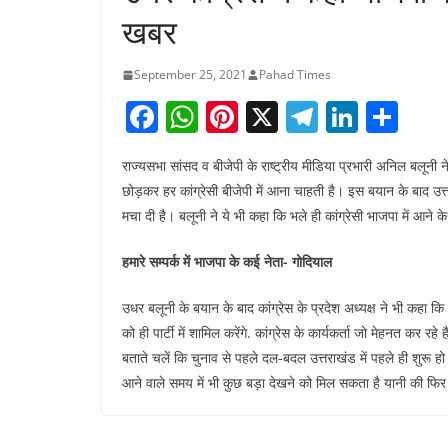
खबर
September 25, 2021
Pahad Times
F
W
Pi
X
T
Li
S
a
h
nt
el
n
h
राज्यसभा सांसद व बीजेपी के राष्ट्रीय मीडिया प्रभारी अनिल बलूनी ने
c
at
er
e
k
ar
छोड़कर हर कांग्रेसी बीजेपी में आना चाहती है। इस बयान के बाद उ
e
s
e
gr
e
e
मचा दी है। बलूनी ने ये भी कहा कि भले ही कांग्रेसी भाजपा में आने क
b
A
st
a
dI
हमारे सम्पर्क में भाजपा के कई नेता- गोदियाल
o
p
m
n
o
p
उधर बलूनी के बयान के बाद कांग्रेस के प्रदेश अध्यक्ष ने भी कहा कि भ
k
को ही पार्टी में शामिल करेंगे. कांग्रेस के कार्यकर्ता जो मेहनत कर रह
बताते चलें कि चुनाव से पहले दल-बदल उत्तराखंड में पहले ही शुरू हो चुका
आने वाले समय में भी कुछ बड़ा देखने को मिल सकता है यानी की फिर