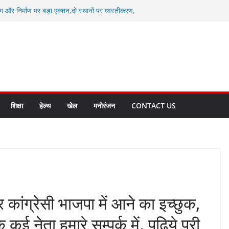
ाखंड क्रीड़ा विश्वविद्यालय गौलापार के निर्माण कार्यों की
ग और निर्माण पर बड़ा एक्शन,दो स्थानों पर ध्वस्तीकरण,
माण सील
्षा, श्रमिक हित और आधारभूत विकास को नई गति : धामी
सले
कल टू ग्लोबल’ के संकल्प को आगे बढ़ा रही उत्तराखंड
े उत्तराखंड के पदक विजेताओं और प्रशिक्षकों को
सम्मानित
शिक्षा
हेल्थ
खेल
मनोरंजन
CONTACT US
कांग्रेसी भाजपा में आने का इच्छुक,
ई नेता हमारे सम्पर्क में, पढ़िये पूरी