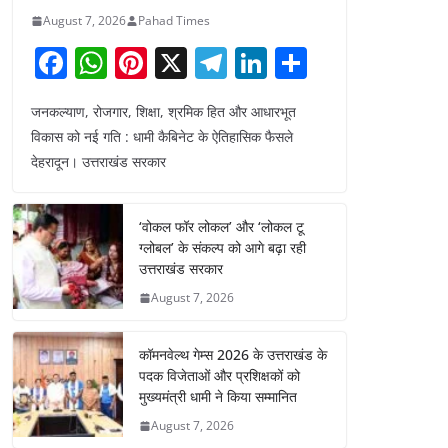
August 7, 2026
Pahad Times
F
W
Pi
X
T
Li
S
a
h
nt
el
n
h
जनकल्याण, रोजगार, शिक्षा, श्रमिक हित और आधारभूत
c
at
er
e
k
ar
विकास को नई गति : धामी कैबिनेट के ऐतिहासिक फैसले
e
s
e
gr
e
e
देहरादून। उत्तराखंड सरकार
b
A
st
a
dI
o
p
m
n
‘वोकल फॉर लोकल’ और ‘लोकल टू
o
p
ग्लोबल’ के संकल्प को आगे बढ़ा रही
उत्तराखंड सरकार
k
August 7, 2026
कॉमनवेल्थ गेम्स 2026 के उत्तराखंड के
पदक विजेताओं और प्रशिक्षकों को
मुख्यमंत्री धामी ने किया सम्मानित
August 7, 2026