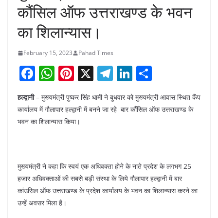
कौंसिल ऑफ उत्तराखण्ड के भवन
का शिलान्यास।
February 15, 2023
Pahad Times
F
W
Pi
X
T
Li
S
a
h
nt
el
n
h
हल्द्वानी
– मुख्यमंत्री पुष्कर सिंह धामी ने बुधवार को मुख्यमंत्री आवास स्थित कैंप
c
at
er
e
k
ar
कार्यालय में गौलापार हल्द्वानी में बनने जा रहे बार कौंसिल ऑफ उत्तराखण्ड के
e
s
e
gr
e
e
भवन का शिलान्यास किया।
b
A
st
a
dI
o
p
m
n
o
p
मुख्यमंत्री ने कहा कि स्वयं एक अधिवक्ता होने के नाते प्रदेश के लगभग 25
k
हजार अधिवक्ताओं की सबसे बड़ी संस्था के लिये गौलापार हल्द्वानी में बार
कांउसिल ऑफ उत्तराखण्ड के प्रदेश कार्यालय के भवन का शिलान्यास करने का
उन्हें अवसर मिला है।