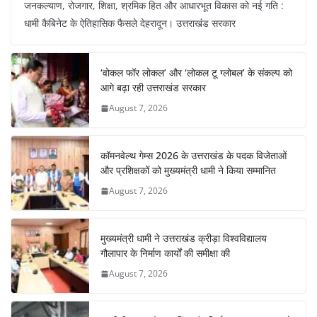
जनकल्याण, रोजगार, शिक्षा, श्रमिक हित और आधारभूत विकास को नई गति :
c
at
er
e
k
ar
धामी कैबिनेट के ऐतिहासिक फैसले देहरादून। उत्तराखंड सरकार
e
s
e
gr
e
e
b
A
st
a
dI
‘वोकल फॉर लोकल’ और ‘लोकल टू ग्लोबल’ के संकल्प को
o
p
m
n
आगे बढ़ा रही उत्तराखंड सरकार
o
p
August 7, 2026
k
कॉमनवेल्थ गेम्स 2026 के उत्तराखंड के पदक विजेताओं
और प्रशिक्षकों को मुख्यमंत्री धामी ने किया सम्मानित
August 7, 2026
मुख्यमंत्री धामी ने उत्तराखंड क्रीड़ा विश्वविद्यालय
गौलापार के निर्माण कार्यों की समीक्षा की
August 7, 2026