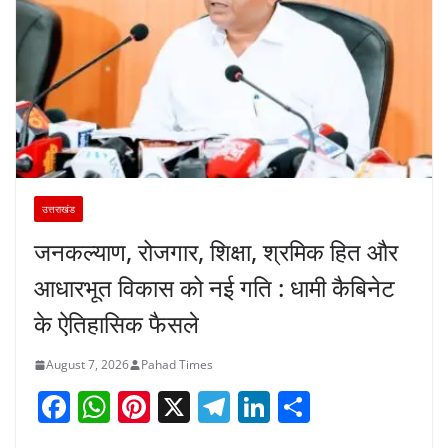
उत्तराखंड
जनकल्याण, रोजगार, शिक्षा, श्रमिक हित और
आधारभूत विकास को नई गति : धामी कैबिनेट
के ऐतिहासिक फैसले
August 7, 2026
Pahad Times
F
W
Pi
X
T
Li
S
a
h
nt
el
n
h