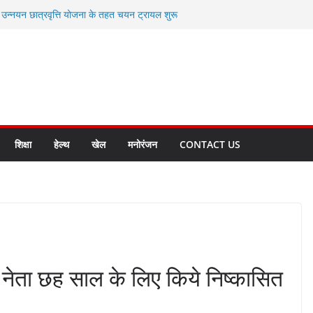
ी उन्नयन छात्रवृत्ति योजना के तहत चयन ट्रायल शुरू
 से स्वास्थ्य मंत्री सुबोध उनियाल व विधायक किशोर
सेप्शन के लिए अल्मोड़ा की गर्विता भाकुनी का
ा आपदा मित्र कैडेट्स का हुआ है चयन
ी सबसे बड़ी ताकत : मुख्यमंत्री पुष्कर सिंह धामी
ाज्य बनाने के संकल्प को करना होगा साकार- मुख्यमंत्री
शिक्षा
हेल्थ
खेल
मनोरंजन
CONTACT US
 नेता छह साल के लिए किये निष्कासित