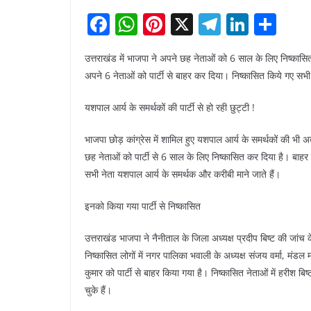
F
W
Pi
X
T
Li
S
a
h
nt
el
n
h
उत्तराखंड में भाजपा ने अपने छह नेताओं को 6 साल के लिए निष्कास
c
at
er
e
k
ar
अपने 6 नेताओं को पार्टी से बाहर कर दिया। निष्कासित किये गए सभी 
e
s
e
gr
e
e
b
A
st
a
dI
यशपाल आर्य के समर्थकों की पार्टी से हो रही छुट्टी !
o
p
m
n
भाजपा छोड़ कांग्रेस में शामिल हुए यशपाल आर्य के समर्थकों की भी अ
o
p
छह नेताओं को पार्टी से 6 साल के लिए निष्कासित कर दिया है। बाहर 
k
सभी नेता यशपाल आर्य के समर्थक और करीबी माने जाते हैं।
इनको किया गया पार्टी से निष्कासित
उत्तराखंड भाजपा ने नैनीताल के जिला अध्यक्ष प्रदीप बिष्ट की जांच
निष्कासित लोगों में नगर पालिका भवाली के अध्यक्ष संजय वर्मा, मंडल 
कुमार को पार्टी से बाहर किया गया है। निष्कासित नेताओं में हरीश बि
चुके हैं।