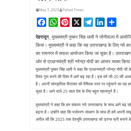
May 7, 2023
Pahad Times
F
W
Pi
X
T
Li
S
a
h
nt
el
n
h
देहरादून_
मुख्यमंत्री पुष्कर सिंह धामी ने जोगीवाला में आयो
c
at
er
e
k
ar
किया। मुख्यमंत्री ने कहा कि यह उत्तराखण्ड के लिए गर्व का
e
s
e
gr
e
e
का रामनगर में सफल आयोजन किया जा चुका है। उत्तराखण्ड क
b
A
st
a
dI
ओर से प्रधानमंत्री श्री नरेन्द्र मोदी का आभार व्यक्त किय
o
p
m
n
मुख्यमंत्री पुष्कर सिंह धामी ने कहा कि प्रधानमंत्री नरेन्द्र मोदी जी
o
p
विश्व गुरू बनने की दिशा में आगे बढ़ रहा है। इस वर्ष जी-20 की अध
है। अपनी सांस्कृतिक विरासत को वैश्विक स्तर पर पहुंचाने का यह ह
k
चुका है। आने वाले 25 साल देश के लिए बहुत महत्वपूर्ण हैं।
मुख्यमंत्री ने कहा कि हम संकल्प नये उत्तराखण्ड के साथ आगे बढ़ रहे
बढ़ना है। उन्होंने कहा कि पर्यावरण संरक्षण के साथ ही हमें अपनी सम
अपील की कि 2025 तक देवभूमि उत्तराखण्ड को ड्रग्स फ्री बनाने क