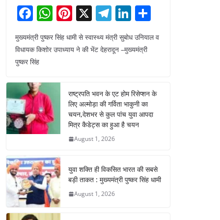
F
W
Pi
X
T
Li
S
a
h
nt
el
n
h
मुख्यमंत्री पुष्कर सिंह धामी से स्वास्थ्य मंत्री सुबोध उनियाल व
c
at
er
e
k
ar
विधायक किशोर उपाध्याय ने की भेंट देहरादून –मुख्यमंत्री
e
s
e
gr
e
e
पुष्कर सिंह
b
A
st
a
dI
o
p
m
n
राष्ट्रपति भवन के एट होम रिसेप्शन के
o
p
लिए अल्मोड़ा की गर्विता भाकुनी का
चयन,देशभर से कुल पांच युवा आपदा
k
मित्र कैडेट्स का हुआ है चयन
August 1, 2026
युवा शक्ति ही विकसित भारत की सबसे
बड़ी ताकत : मुख्यमंत्री पुष्कर सिंह धामी
August 1, 2026