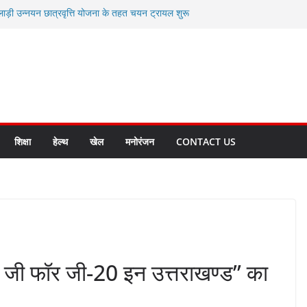
लाड़ी उन्नयन छात्रवृत्ति योजना के तहत चयन ट्रायल शुरू
 धामी से स्वास्थ्य मंत्री सुबोध उनियाल व विधायक किशोर
म रिसेप्शन के लिए अल्मोड़ा की गर्विता भाकुनी का
 युवा आपदा मित्र कैडेट्स का हुआ है चयन
रत की सबसे बड़ी ताकत : मुख्यमंत्री पुष्कर सिंह धामी
क्त राज्य बनाने के संकल्प को करना होगा साकार- मुख्यमंत्री
शिक्षा
हेल्थ
खेल
मनोरंजन
CONTACT US
दी जी फॉर जी-20 इन उत्तराखण्ड’’ का