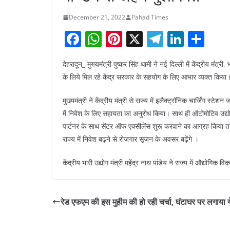
December 21, 2022
Pahad Times
F
W
Pi
X
T
Li
S
a
h
nt
el
n
h
देहरादून_ मुख्यमंत्री पुष्कर सिंह धामी ने नई दिल्ली में केंद्रीय मंत्
c
at
er
e
k
ar
के लिये मिल रहे केंद्र सरकार के सहयोग के लिए आभार व्यक्त किया
e
s
e
gr
e
e
b
A
st
a
dI
मुख्यमंत्री ने केंद्रीय मंत्री से राज्य में इलैक्ट्रॉनिक चार्जिंग स्ट
में निवेश के लिए सहायता का अनुरोध किया। साथ ही ऑटोमोटिव उद्योग
o
p
m
n
पार्टनर के साथ सेंटर ऑफ एक्सीलेंस शुरू करवाने का आग्रह किया त
o
p
राज्य में निवेश बढ़ने से रोज़गार सृजन के अवसर बढ़ेंगे ।
k
केंद्रीय भारी उद्योग मंत्री महेंद्र नाथ पांडेय ने राज्य में औद्योग
रेड एफएम की इस मुहीम की हो रही चर्चा, घंटाघर पर लगाया य