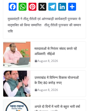
F
W
Pi
X
T
Li
S
a
h
nt
el
n
h
मुख्यमंत्री ने तीलू रौतेली एवं आंगनबाड़ी कार्यकत्री पुरस्कार से
c
at
er
e
k
ar
मातृशक्ति को किया सम्मानित तीलू रौतेली पुरस्कार की सम्मान
e
s
e
gr
e
e
राशि
b
A
st
a
dI
o
p
m
n
मतदाताओं से निरंतर संवाद करते रहें
o
p
अधिकारी: सीईओ
k
August 8, 2026
उत्तराखंड में विभिन्न विकास योजनाओं
के लिए 80 करोड़ रुपए
August 8, 2026
अगले दो दिनों में भारी से बहुत भारी वर्षा