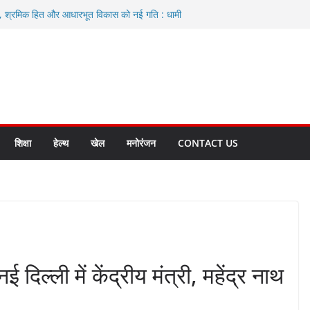
ा, श्रमिक हित और आधारभूत विकास को नई गति : धामी
े
एवं आंगनबाड़ी कार्यकत्री पुरस्कार से मातृशक्ति को किया
द करते रहें अधिकारी: सीईओ
कास योजनाओं के लिए 80 करोड़ रुपए
हुत भारी वर्षा की संभावना, अलर्ट!
शिक्षा
हेल्थ
खेल
मनोरंजन
CONTACT US
नई दिल्ली में केंद्रीय मंत्री, महेंद्र नाथ