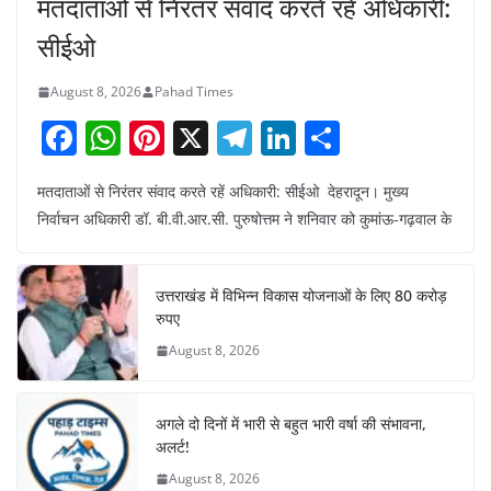
मतदाताओं से निरंतर संवाद करते रहें अधिकारी:
सीईओ
August 8, 2026
Pahad Times
F
W
Pi
X
T
Li
S
a
h
nt
el
n
h
मतदाताओं से निरंतर संवाद करते रहें अधिकारी: सीईओ देहरादून। मुख्य
c
at
er
e
k
ar
निर्वाचन अधिकारी डॉ. बी.वी.आर.सी. पुरुषोत्तम ने शनिवार को कुमांऊ-गढ़वाल के
e
s
e
gr
e
e
b
A
st
a
dI
उत्तराखंड में विभिन्न विकास योजनाओं के लिए 80 करोड़
o
p
m
n
रुपए
o
p
August 8, 2026
k
अगले दो दिनों में भारी से बहुत भारी वर्षा की संभावना,
अलर्ट!
August 8, 2026