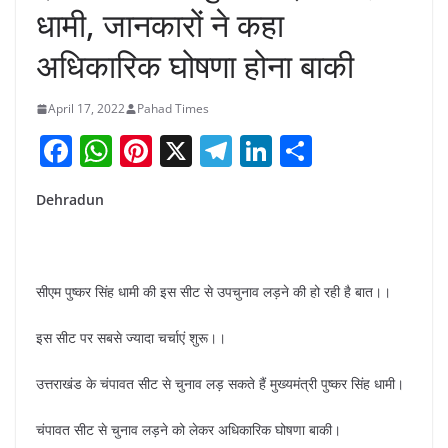
धामी, जानकारों ने कहा
अधिकारिक घोषणा होना बाकी
April 17, 2022
Pahad Times
F
W
Pi
X
T
Li
S
a
h
nt
el
n
h
Dehradun
c
at
er
e
k
ar
e
s
e
gr
e
e
b
A
st
a
dI
सीएम पुष्कर सिंह धामी की इस सीट से उपचुनाव लड़ने की हो रही है बात।।
o
p
m
n
o
p
इस सीट पर सबसे ज्यादा चर्चाएं शुरू।।
k
उत्तराखंड के चंपावत सीट से चुनाव लड़ सकते हैं मुख्यमंत्री पुष्कर सिंह धामी।
चंपावत सीट से चुनाव लड़ने को लेकर अधिकारिक घोषणा बाकी।