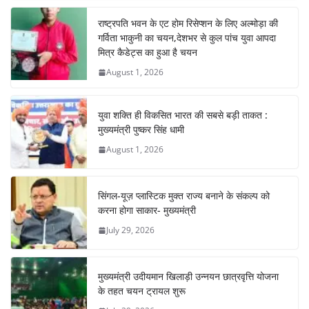
b
A
st
a
dI
राष्ट्रपति भवन के एट होम रिसेप्शन के लिए अल्मोड़ा की
o
p
m
n
गर्विता भाकुनी का चयन,देशभर से कुल पांच युवा आपदा
o
p
मित्र कैडेट्स का हुआ है चयन
August 1, 2026
k
युवा शक्ति ही विकसित भारत की सबसे बड़ी ताकत :
मुख्यमंत्री पुष्कर सिंह धामी
August 1, 2026
सिंगल-यूज़ प्लास्टिक मुक्त राज्य बनाने के संकल्प को
करना होगा साकार- मुख्यमंत्री
July 29, 2026
मुख्यमंत्री उदीयमान खिलाड़ी उन्नयन छात्रवृत्ति योजना
के तहत चयन ट्रायल शुरू