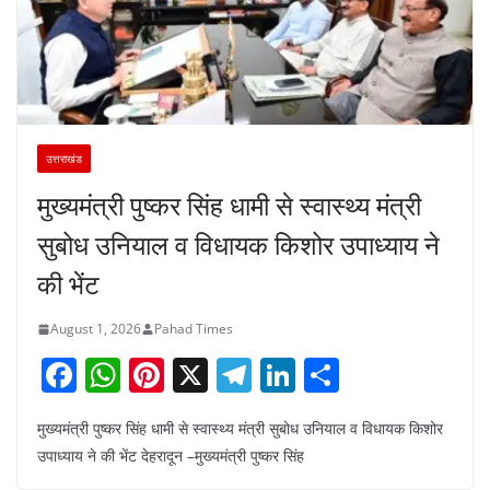
उत्तराखंड
मुख्यमंत्री पुष्कर सिंह धामी से स्वास्थ्य मंत्री
सुबोध उनियाल व विधायक किशोर उपाध्याय ने
की भेंट
August 1, 2026
Pahad Times
F
W
Pi
X
T
Li
S
a
h
nt
el
n
h
मुख्यमंत्री पुष्कर सिंह धामी से स्वास्थ्य मंत्री सुबोध उनियाल व विधायक किशोर
c
at
er
e
k
ar
उपाध्याय ने की भेंट देहरादून –मुख्यमंत्री पुष्कर सिंह
e
s
e
gr
e
e