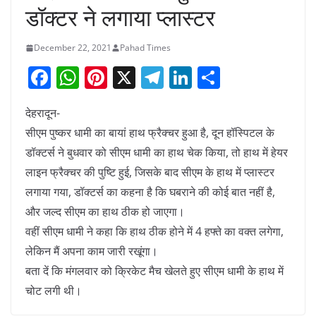
डॉक्टर ने लगाया प्लास्टर
December 22, 2021
Pahad Times
F
W
Pi
X
T
Li
S
a
h
nt
el
n
h
देहरादून-
c
at
er
e
k
ar
सीएम पुष्कर धामी का बायां हाथ फ्रैक्चर हुआ है, दून हॉस्पिटल के
e
s
e
gr
e
e
डॉक्टर्स ने बुधवार को सीएम धामी का हाथ चेक किया, तो हाथ में हेयर
b
A
st
a
dI
लाइन फ्रैक्चर की पुष्टि हुई, जिसके बाद सीएम के हाथ में प्लास्टर
o
p
m
n
लगाया गया, डॉक्टर्स का कहना है कि घबराने की कोई बात नहीं है,
o
p
और जल्द सीएम का हाथ ठीक हो जाएगा।
k
वहीं सीएम धामी ने कहा कि हाथ ठीक होने में 4 हफ्ते का वक्त लगेगा,
लेकिन मैं अपना काम जारी रखूंगा।
बता दें कि मंगलवार को क्रिकेट मैच खेलते हुए सीएम धामी के हाथ में
चोट लगी थी।