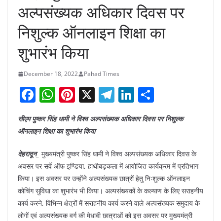
अल्पसंख्यक अधिकार दिवस पर
निशुल्क ऑनलाइन शिक्षा का
शुभारंभ किया
December 18, 2022
Pahad Times
F
W
Pi
X
T
Li
S
a
h
nt
el
n
h
सीएम पुष्कर सिंह धामी ने विश्व अल्पसंख्यक अधिकार दिवस पर निशुल्क
c
at
er
e
k
ar
ऑनलाइन शिक्षा का शुभारंभ किया
e
s
e
gr
e
e
b
A
st
a
dI
देहरादून_
मुख्यमंत्री पुष्कर सिंह धामी ने विश्व अल्पसंख्यक अधिकार दिवस के
अवसर पर सर्वे ऑफ इण्डिया, हाथीबड़कला में आयोजित कार्यक्रम में प्रतिभाग
o
p
m
n
किया। इस अवसर पर उन्होंने अल्पसंख्यक छात्रों हेतु निःशुल्क ऑनलाइन
o
p
कोचिंग सुविधा का शुभारंभ भी किया। अल्पसंख्यकों के कल्याण के लिए सराहनीय
k
कार्य करने, विभिन्न क्षेत्रों में सराहनीय कार्य करने वाले अल्पसंख्यक समुदाय के
लोगों एवं अल्पसंख्यक वर्ग की मेधावी छात्राओं को इस अवसर पर मुख्यमंत्री