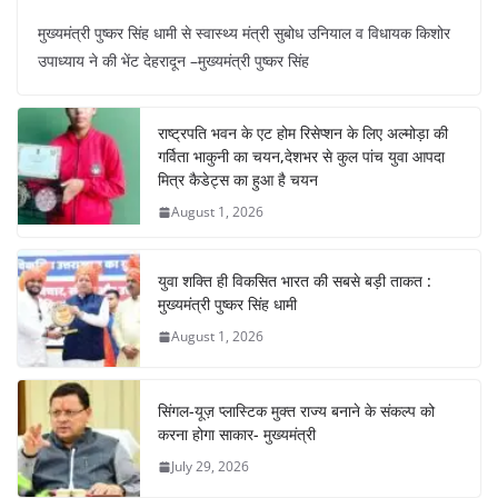
a
h
nt
el
n
h
मुख्यमंत्री पुष्कर सिंह धामी से स्वास्थ्य मंत्री सुबोध उनियाल व विधायक किशोर
c
at
er
e
k
ar
उपाध्याय ने की भेंट देहरादून –मुख्यमंत्री पुष्कर सिंह
e
s
e
gr
e
e
b
A
st
a
dI
राष्ट्रपति भवन के एट होम रिसेप्शन के लिए अल्मोड़ा की
o
p
m
n
गर्विता भाकुनी का चयन,देशभर से कुल पांच युवा आपदा
o
p
मित्र कैडेट्स का हुआ है चयन
August 1, 2026
k
युवा शक्ति ही विकसित भारत की सबसे बड़ी ताकत :
मुख्यमंत्री पुष्कर सिंह धामी
August 1, 2026
सिंगल-यूज़ प्लास्टिक मुक्त राज्य बनाने के संकल्प को
करना होगा साकार- मुख्यमंत्री
July 29, 2026