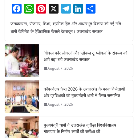
F
W
Pi
X
T
Li
S
a
h
nt
el
n
h
जनकल्याण, रोजगार, शिक्षा, श्रमिक हित और आधारभूत विकास को नई गति :
c
at
er
e
k
ar
धामी कैबिनेट के ऐतिहासिक फैसले देहरादून। उत्तराखंड सरकार
e
s
e
gr
e
e
b
A
st
a
dI
‘वोकल फॉर लोकल’ और ‘लोकल टू ग्लोबल’ के संकल्प को
o
p
m
n
आगे बढ़ा रही उत्तराखंड सरकार
o
p
August 7, 2026
k
कॉमनवेल्थ गेम्स 2026 के उत्तराखंड के पदक विजेताओं
और प्रशिक्षकों को मुख्यमंत्री धामी ने किया सम्मानित
August 7, 2026
मुख्यमंत्री धामी ने उत्तराखंड क्रीड़ा विश्वविद्यालय
गौलापार के निर्माण कार्यों की समीक्षा की