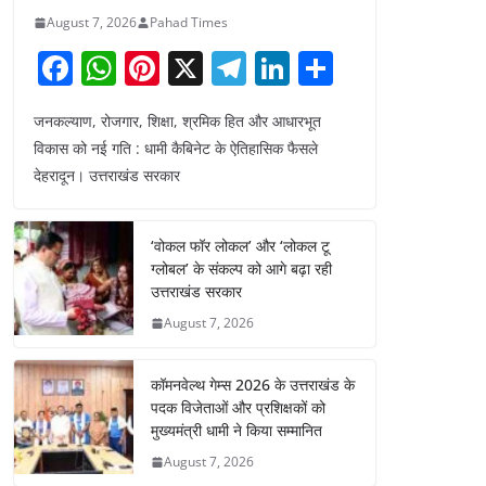
August 7, 2026
Pahad Times
F
W
Pi
X
T
Li
S
a
h
nt
el
n
h
जनकल्याण, रोजगार, शिक्षा, श्रमिक हित और आधारभूत
c
at
er
e
k
ar
विकास को नई गति : धामी कैबिनेट के ऐतिहासिक फैसले
e
s
e
gr
e
e
देहरादून। उत्तराखंड सरकार
b
A
st
a
dI
o
p
m
n
‘वोकल फॉर लोकल’ और ‘लोकल टू
o
p
ग्लोबल’ के संकल्प को आगे बढ़ा रही
उत्तराखंड सरकार
k
August 7, 2026
कॉमनवेल्थ गेम्स 2026 के उत्तराखंड के
पदक विजेताओं और प्रशिक्षकों को
मुख्यमंत्री धामी ने किया सम्मानित
August 7, 2026