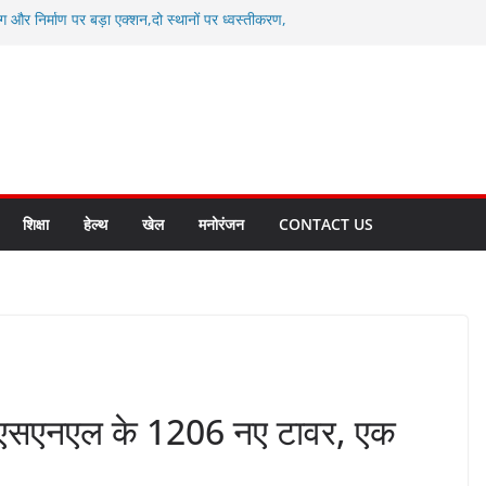
ग और निर्माण पर बड़ा एक्शन,दो स्थानों पर ध्वस्तीकरण,
माण सील
्षा, श्रमिक हित और आधारभूत विकास को नई गति : धामी
सले
कल टू ग्लोबल’ के संकल्प को आगे बढ़ा रही उत्तराखंड
े उत्तराखंड के पदक विजेताओं और प्रशिक्षकों को
सम्मानित
ाखंड क्रीड़ा विश्वविद्यालय गौलापार के निर्माण कार्यों की
शिक्षा
हेल्थ
खेल
मनोरंजन
CONTACT US
बीएसएनएल के 1206 नए टावर, एक