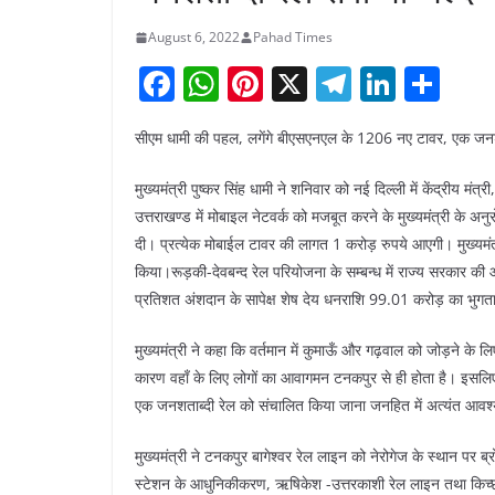
August 6, 2022
Pahad Times
F
W
Pi
X
T
Li
S
a
h
nt
el
n
h
सीएम धामी की पहल, लगेंगे बीएसएनएल के 1206 नए टावर, एक जनशत
c
at
er
e
k
ar
e
s
e
gr
e
e
मुख्यमंत्री पुष्कर सिंह धामी ने शनिवार को नई दिल्ली में केंद्रीय मं
b
A
st
a
dI
उत्तराखण्ड में मोबाइल नेटवर्क को मजबूत करने के मुख्यमंत्री के अन
दी। प्रत्येक मोबाईल टावर की लागत 1 करोड़ रुपये आएगी। मुख्यमंत्
o
p
m
n
किया।रूड़की-देवबन्द रेल परियोजना के सम्बन्ध में राज्य सरकार 
o
p
प्रतिशत अंशदान के सापेक्ष शेष देय धनराशि 99.01 करोड़ का भुगत
k
मुख्यमंत्री ने कहा कि वर्तमान में कुमाऊँ और गढ़वाल को जोड़ने के लि
कारण वहाँ के लिए लोगों का आवागमन टनकपुर से ही होता है। इसलिए
एक जनशताब्दी रेल को संचालित किया जाना जनहित में अत्यंत आवश
मुख्यमंत्री ने टनकपुर बागेश्वर रेल लाइन को नेरोगेज के स्थान पर ब्र
स्टेशन के आधुनिकीकरण, ऋषिकेश -उत्तरकाशी रेल लाइन तथा किच्छा – ख