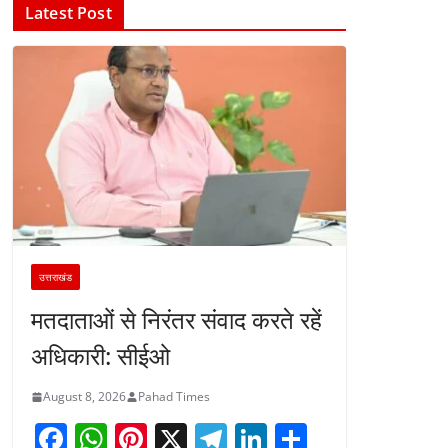
Latest Post
उत्तराखंड
मतदाताओं से निरंतर संवाद करते रहें
अधिकारी: सीईओ
August 8, 2026
Pahad Times
F
W
Pi
X
T
Li
S