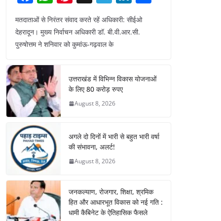
a
h
nt
el
n
h
मतदाताओं से निरंतर संवाद करते रहें अधिकारी: सीईओ
c
at
er
e
k
ar
देहरादून। मुख्य निर्वाचन अधिकारी डॉ. बी.वी.आर.सी.
e
s
e
gr
e
e
पुरुषोत्तम ने शनिवार को कुमांऊ-गढ़वाल के
b
A
st
a
dI
o
p
m
n
उत्तराखंड में विभिन्न विकास योजनाओं
o
p
के लिए 80 करोड़ रुपए
k
August 8, 2026
अगले दो दिनों में भारी से बहुत भारी वर्षा
की संभावना, अलर्ट!
August 8, 2026
जनकल्याण, रोजगार, शिक्षा, श्रमिक
हित और आधारभूत विकास को नई गति :
धामी कैबिनेट के ऐतिहासिक फैसले