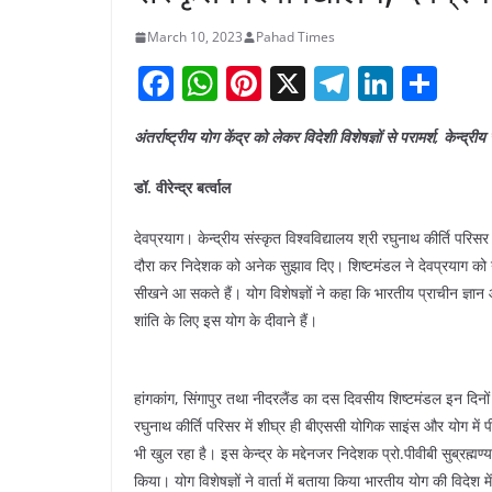
March 10, 2023
Pahad Times
F
W
Pi
X
T
Li
S
a
h
nt
el
n
h
अंतर्राष्ट्रीय योग केंद्र को लेकर विदेशी विशेषज्ञों से परामर्श, केन्द्री
c
at
er
e
k
ar
e
s
e
gr
e
e
डॉ. वीरेन्द्र बर्त्वाल
b
A
st
a
dI
देवप्रयाग। केन्द्रीय संस्कृत विश्वविद्यालय श्री रघुनाथ कीर्ति परिसर मे
o
p
m
n
दौरा कर निदेशक को अनेक सुझाव दिए। शिष्टमंडल ने देवप्रयाग को योग
o
p
सीखने आ सकते हैं। योग विशेषज्ञों ने कहा कि भारतीय प्राचीन ज्ञ
k
शांति के लिए इस योग के दीवाने हैं।
हांगकांग, सिंगापुर तथा नीदरलैंड का दस दिवसीय शिष्टमंडल इन दिनों भा
रघुनाथ कीर्ति परिसर में शीघ्र ही बीएससी योगिक साइंस और योग में प
भी खुल रहा है। इस केन्द्र के मद्देनजर निदेशक प्रो.पीवीबी सुब्रह्मण्
किया। योग विशेषज्ञों ने वार्ता में बताया किया भारतीय योग की विदेश म