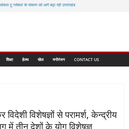
कल टू ग्लोबल’ के संकल्प को आगे बढ़ा रही उत्तराखंड
ाद करते रहें अधिकारी: सीईओ
विकास योजनाओं के लिए 80 करोड़ रुपए
 बहुत भारी वर्षा की संभावना, अलर्ट!
्षा, श्रमिक हित और आधारभूत विकास को नई गति : धामी
सले
शिक्षा
हेल्थ
खेल
मनोरंजन
CONTACT US
र विदेशी विशेषज्ञों से परामर्श, केन्द्रीय
ग में तीन देशों के योग विशेषज्ञ