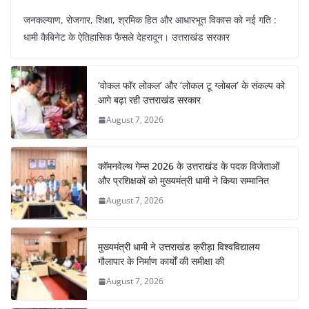
a
h
nt
el
n
h
जनकल्याण, रोजगार, शिक्षा, श्रमिक हित और आधारभूत विकास को नई गति :
c
at
er
e
k
ar
धामी कैबिनेट के ऐतिहासिक फैसले देहरादून। उत्तराखंड सरकार
e
s
e
gr
e
e
b
A
st
a
dI
‘वोकल फॉर लोकल’ और ‘लोकल टू ग्लोबल’ के संकल्प को
o
p
m
n
आगे बढ़ा रही उत्तराखंड सरकार
o
p
August 7, 2026
k
कॉमनवेल्थ गेम्स 2026 के उत्तराखंड के पदक विजेताओं
और प्रशिक्षकों को मुख्यमंत्री धामी ने किया सम्मानित
August 7, 2026
मुख्यमंत्री धामी ने उत्तराखंड क्रीड़ा विश्वविद्यालय
गौलापार के निर्माण कार्यों की समीक्षा की
August 7, 2026