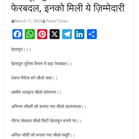
फेरबदल, इनको मिली ये ज़िम्मेदारी
March 11, 2023
Pahad Times
F
W
Pi
X
T
Li
S
a
h
nt
el
n
h
देहरादून।।।
c
at
er
e
k
ar
e
s
e
gr
e
e
देहरादून पुलिस विभाग में बड़ा फेरबदल।।
b
A
st
a
dI
पंकज गैरोला बने सीओ सदर।।
o
p
m
n
o
p
आशीष भारद्वाज सीओ प्रेमनगर।।
k
अभिनय चौधरी को बनाया गया सीओ डालनवाला।।
नीरज सेमवाल सीओ सिटी देहरादून बनाये गए।।
अनिल जोशी को बनाया गया सीओ मसूरी।।