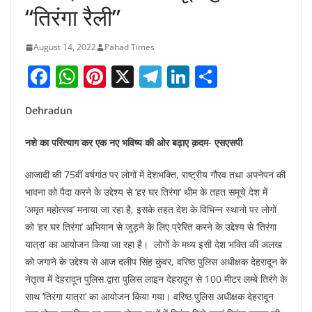
“तिरंगा रैली”
August 14, 2022
Pahad Times
F
W
Pi
X
T
Li
S
a
h
nt
el
n
h
Dehradun
c
at
er
e
k
ar
e
s
e
gr
e
e
नशे का परित्याग कर एक नए भविष्य की ओर बढ़ाए क़दम- एसएसपी
b
A
st
a
dI
आजादी की 75वीं वर्षगांठ पर लोगों में देशभक्ति, राष्ट्रीय गौरव तथा अपनेपन की
o
p
m
n
भावना को पैदा करने के उद्देश्य से ’हर घर तिरंगा’ थीम के तहत समूचे देश में
o
p
’अमृत महोत्सव’ मनाया जा रहा है, इसके तहत देश के विभिन्न स्थानो पर लोगों
k
को ’हर घर तिरंगा’ अभियान से जुड़ने के लिए प्रेरित करने के उद्देश्य से ’तिरंगा
यात्रा’ का आयोजन किया जा रहा है। लोगों के मध्य इसी देश भक्ति की अलख
को जगाने के उद्देश्य से आज दलीप सिंह कुंवर, वरिष्ठ पुलिस अधीक्षक देहरादून के
नेतृत्व में देहरादून पुलिस द्वारा पुलिस लाइन देहरादून से 100 मीटर लम्बे तिरंगे के
साथ ’तिरंगा यात्रा’ का आयोजन किया गया। वरिष्ठ पुलिस अधीक्षक देहरादून