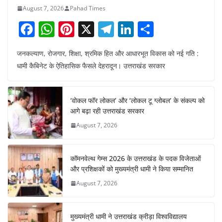
August 7, 2026
Pahad Times
F
W
Pi
X
T
Li
S
a
h
nt
el
n
h
जनकल्याण, रोजगार, शिक्षा, श्रमिक हित और आधारभूत विकास को नई गति :
c
at
er
e
k
ar
धामी कैबिनेट के ऐतिहासिक फैसले देहरादून। उत्तराखंड सरकार
e
s
e
gr
e
e
b
A
st
a
dI
‘वोकल फॉर लोकल’ और ‘लोकल टू ग्लोबल’ के संकल्प को
o
p
m
n
आगे बढ़ा रही उत्तराखंड सरकार
o
p
August 7, 2026
k
कॉमनवेल्थ गेम्स 2026 के उत्तराखंड के पदक विजेताओं
और प्रशिक्षकों को मुख्यमंत्री धामी ने किया सम्मानित
August 7, 2026
मुख्यमंत्री धामी ने उत्तराखंड क्रीड़ा विश्वविद्यालय