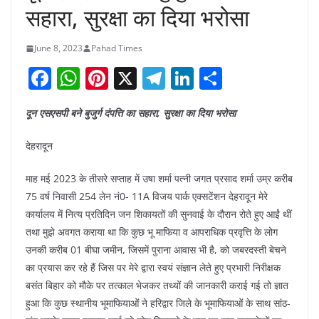
सहारा, सुरक्षा का दिया भरोसा
June 8, 2023
Pahad Times
F
W
Pi
X
T
Li
S
a
h
nt
el
n
h
दून एसएसपी बने बुजुर्ग दंपत्ति का सहारा, सुरक्षा का दिया भरोसा
c
at
er
e
k
ar
e
s
e
gr
e
e
देहरादून
b
A
st
a
dI
माह मई 2023 के तीसरे सप्ताह में उषा शर्मा पत्नी जगत प्रसाद शर्मा उम्र करीब
o
p
m
n
75 वर्ष निवासी 254 लेन नं0- 11A विजय पार्क एक्सटेंशन देहरादून मेरे
o
p
कार्यालय में नित्य प्रतिदिन जन शिकायतों की सुनवाई के दौरान रोते हुए आईं थीं
k
तथा मुझे अवगत कराया था कि कुछ भू माफिया व आपराधिक प्रवृत्ति के लोग
उनकी करीब 01 बीघा जमीन, जिसमें पुराना आवास भी है, को जबरदस्ती बेचने
का प्रयास कर रहे हैं जिस पर मेरे द्वारा स्वयं संज्ञान लेते हुए प्रभारी निरीक्षक
बसंत बिहार को मौके पर तत्काल भेजकर तथ्यों की जानकारी कराई गई तो ज्ञात
हुआ कि कुछ स्थानीय भूमाफियाओं ने हरिद्वार जिले के भूमाफियाओं के साथ सांठ-