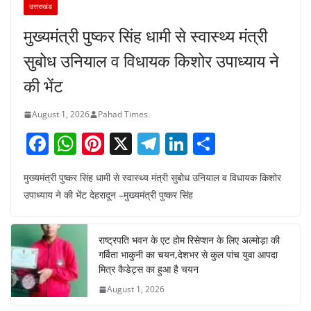
उत्तराखंड
मुख्यमंत्री पुष्कर सिंह धामी से स्वास्थ्य मंत्री
सुबोध उनियाल व विधायक किशोर उपाध्याय ने
की भेंट
August 1, 2026
Pahad Times
F
W
Pi
X
T
Li
S
a
h
nt
el
n
h
मुख्यमंत्री पुष्कर सिंह धामी से स्वास्थ्य मंत्री सुबोध उनियाल व विधायक किशोर
c
at
er
e
k
ar
उपाध्याय ने की भेंट देहरादून –मुख्यमंत्री पुष्कर सिंह
e
s
e
gr
e
e
b
A
st
a
dI
राष्ट्रपति भवन के एट होम रिसेप्शन के लिए अल्मोड़ा की
o
p
m
n
गर्विता भाकुनी का चयन,देशभर से कुल पांच युवा आपदा
o
p
मित्र कैडेट्स का हुआ है चयन
August 1, 2026
k