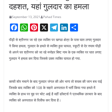
दहशत, यहां गुलदार का हमला
September 13, 2021
Pahad Times
F
W
Pi
X
T
Li
S
a
h
nt
el
n
h
पौड़ी से श्रीनगर जा रहे एक व्यक्ति पर खण्डा क्षेत्र के पास घात लगाए गुलदार
c
at
er
e
k
ar
ने किया हमला, गुलदार के हमले से व्यक्ति हुवा घायल, स्कूटी से देर श्याम पौड़ी
e
s
e
gr
e
e
से अपने घर श्रीनगर को जा रहे मनोहर बिष्ट नाम के एक व्यक्ति पर घात लगाए
b
A
st
a
dI
गुलदार ने हमला कर दिया जिससे उक्त व्यक्ति घायल हो गया.
o
p
m
n
o
p
k
काफी शोर मचाने के बाद गुलदार जंगल की ओर भागा तो शख्स की जान बच पाई
जिसके बाद व्यक्ति को 108 के सहारे अस्पताल में भर्ती किया गया हमले में
व्यक्ति के हाथ पर मुह पर चोट आई है वहीं डॉक्टर्स ने प्राथमिक उपचार के बाद
व्यक्ति को अस्पताल से रिलीफ कर दिया है।