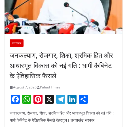
उत्तराखंड
जनकल्याण, रोजगार, शिक्षा, श्रमिक हित और
आधारभूत विकास को नई गति : धामी कैबिनेट
के ऐतिहासिक फैसले
August 7, 2026
Pahad Times
F
W
Pi
X
T
Li
S
a
h
nt
el
n
h
जनकल्याण, रोजगार, शिक्षा, श्रमिक हित और आधारभूत विकास को नई गति :
c
at
er
e
k
ar
धामी कैबिनेट के ऐतिहासिक फैसले देहरादून। उत्तराखंड सरकार
e
s
e
gr
e
e