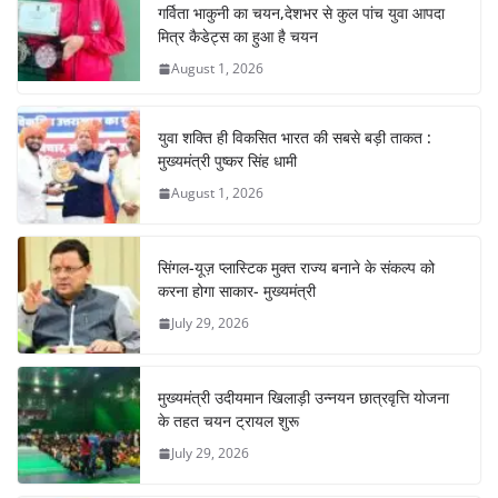
o
p
m
n
गर्विता भाकुनी का चयन,देशभर से कुल पांच युवा आपदा
o
p
मित्र कैडेट्स का हुआ है चयन
August 1, 2026
k
युवा शक्ति ही विकसित भारत की सबसे बड़ी ताकत :
मुख्यमंत्री पुष्कर सिंह धामी
August 1, 2026
सिंगल-यूज़ प्लास्टिक मुक्त राज्य बनाने के संकल्प को
करना होगा साकार- मुख्यमंत्री
July 29, 2026
मुख्यमंत्री उदीयमान खिलाड़ी उन्नयन छात्रवृत्ति योजना
के तहत चयन ट्रायल शुरू
July 29, 2026