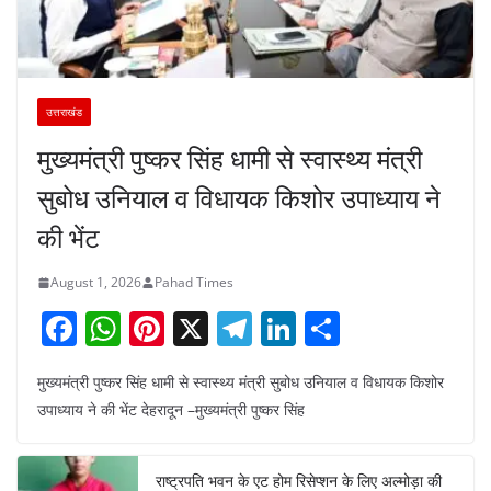
उत्तराखंड
मुख्यमंत्री पुष्कर सिंह धामी से स्वास्थ्य मंत्री
सुबोध उनियाल व विधायक किशोर उपाध्याय ने
की भेंट
August 1, 2026
Pahad Times
F
W
Pi
X
T
Li
S
a
h
nt
el
n
h
मुख्यमंत्री पुष्कर सिंह धामी से स्वास्थ्य मंत्री सुबोध उनियाल व विधायक किशोर
c
at
er
e
k
ar
उपाध्याय ने की भेंट देहरादून –मुख्यमंत्री पुष्कर सिंह
e
s
e
gr
e
e
b
A
st
a
dI
राष्ट्रपति भवन के एट होम रिसेप्शन के लिए अल्मोड़ा की