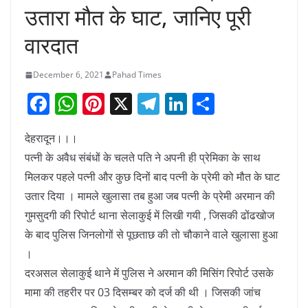
उतारा मौत के घाट, जानिए पूरी
वारदात
December 6, 2021
Pahad Times
F
W
Pi
X
T
Li
S
a
h
nt
el
n
h
देहरादून।।।
c
at
er
e
k
ar
पत्नी के अवैध संबंधों के चलते पति ने अपनी ही प्रेमिका के साथ
e
s
e
gr
e
e
मिलकर पहले पत्नी और कुछ दिनों बाद पत्नी के प्रेमी को मौत के घाट
b
A
st
a
dI
उतार दिया । मामले खुलासा तब हुआ जब पत्नी के प्रेमी अरमान की
o
p
m
n
गुमसुदगी की रिपोर्ट थाना सेलाकुई में लिखी गयी , जिसकी ढोंढखोज
o
p
के बाद पुलिस जिनलोगों से पूछताछ की तो चौकाने वाले खुलासा हुआ
k
।
दरअसल सेलाकुई थाने में पुलिस ने अरमान की मिसिंग रिपोर्ट उसके
मामा की तहरीर पर 03 दिसम्बर को दर्ज की थी । जिसकी जांच