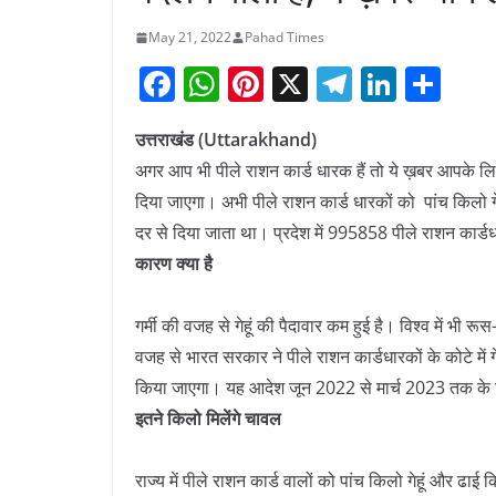
May 21, 2022
Pahad Times
F
W
Pi
X
T
Li
S
a
h
nt
el
n
h
उत्तराखंड (Uttarakhand)
c
at
er
e
k
ar
अगर आप भी पीले राशन कार्ड धारक हैं तो ये ख़बर आपके ल
e
s
e
gr
e
e
दिया जाएगा। अभी पीले राशन कार्ड धारकों को पांच किलो 
b
A
st
a
dI
दर से दिया जाता था। प्रदेश में 995858 पीले राशन कार्डध
o
p
m
n
कारण क्या है
o
p
k
गर्मी की वजह से गेहूं की पैदावार कम हुई है। विश्व में भी रूस
वजह से भारत सरकार ने पीले राशन कार्डधारकों के कोटे में
किया जाएगा। यह आदेश जून 2022 से मार्च 2023 तक के 
इतने किलो मिलेंगे चावल
राज्य में पीले राशन कार्ड वालों को पांच किलो गेहूं और ढा