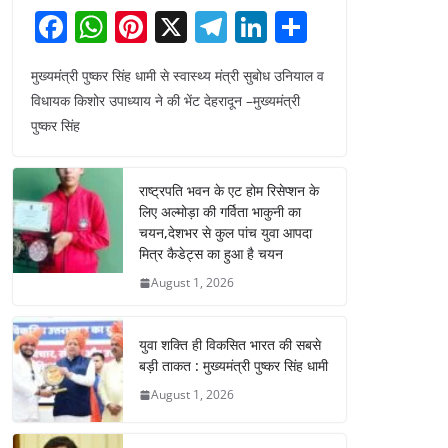
F
W
Pi
X
T
Li
S
a
h
nt
el
n
h
मुख्यमंत्री पुष्कर सिंह धामी से स्वास्थ्य मंत्री सुबोध उनियाल व
c
at
er
e
k
ar
विधायक किशोर उपाध्याय ने की भेंट देहरादून –मुख्यमंत्री
e
s
e
gr
e
e
पुष्कर सिंह
b
A
st
a
dI
o
p
m
n
राष्ट्रपति भवन के एट होम रिसेप्शन के
o
p
लिए अल्मोड़ा की गर्विता भाकुनी का
चयन,देशभर से कुल पांच युवा आपदा
k
मित्र कैडेट्स का हुआ है चयन
August 1, 2026
युवा शक्ति ही विकसित भारत की सबसे
बड़ी ताकत : मुख्यमंत्री पुष्कर सिंह धामी
August 1, 2026