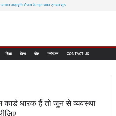
ी उन्नयन छात्रवृत्ति योजना के तहत चयन ट्रायल शुरू
 से स्वास्थ्य मंत्री सुबोध उनियाल व विधायक किशोर
सेप्शन के लिए अल्मोड़ा की गर्विता भाकुनी का
ा आपदा मित्र कैडेट्स का हुआ है चयन
ी सबसे बड़ी ताकत : मुख्यमंत्री पुष्कर सिंह धामी
ाज्य बनाने के संकल्प को करना होगा साकार- मुख्यमंत्री
शिक्षा
हेल्थ
खेल
मनोरंजन
CONTACT US
कार्ड धारक हैं तो जून से व्यवस्था
 लीजिए