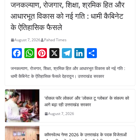
जनकल्याण, रोजगार, शिक्षा, श्रमिक हित और
आधारभूत विकास को नई गति : धामी कैबिनेट
के ऐतिहासिक फैसले
August 7, 2026
Pahad Times
F
W
Pi
X
T
Li
S
a
h
nt
el
n
h
जनकल्याण, रोजगार, शिक्षा, श्रमिक हित और आधारभूत विकास को नई गति :
c
at
er
e
k
ar
धामी कैबिनेट के ऐतिहासिक फैसले देहरादून। उत्तराखंड सरकार
e
s
e
gr
e
e
b
A
st
a
dI
‘वोकल फॉर लोकल’ और ‘लोकल टू ग्लोबल’ के संकल्प को
o
p
m
n
आगे बढ़ा रही उत्तराखंड सरकार
o
p
August 7, 2026
k
कॉमनवेल्थ गेम्स 2026 के उत्तराखंड के पदक विजेताओं