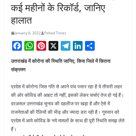
कई महीनों के रिकॉर्ड, जानिए
हालात
January 6, 2022
Pahad Times
F
W
Pi
X
T
Li
S
a
h
nt
el
n
h
उत्तराखंड में कोरोना की स्थिति जानिए, किस जिले में कितना
c
at
er
e
k
ar
संक्रमण
e
s
e
gr
e
e
b
A
st
a
dI
प्रदेश में कोरोना जिस गति से अपने पांव पसार रहा है ये तीसरी लहर
o
p
m
n
की ओर कोविड की आहट तो नहीं, इसको लेकर चर्चाएं तेज हो गई हैं।
o
p
दरअसल उत्तराखंड चुनाव की दहलीज पर खड़ा है और ऐसे में
k
राजनेताओं की रैलियों की भीड़ और ज्यादा डरा रही है। गुरुवार को
प्रदेश में आये कोविड के नये मामलों के साथ ही पूरी स्थिति समझ लेते
हैं।