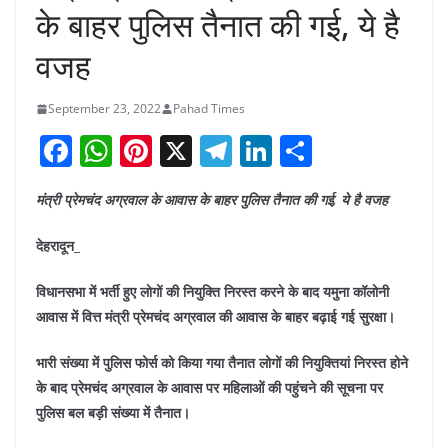
के बाहर पुलिस तैनात की गई, ये है
वजह
September 23, 2022
Pahad Times
F
W
Pi
X
T
Li
S
a
h
nt
el
n
h
मंत्री प्रेमचंद अग्रवाल के आवास के बाहर पुलिस तैनात की गई, ये है वजह
c
at
er
e
k
ar
e
s
e
gr
e
e
देहरादून_
b
A
st
a
dI
विधानसभा में भर्ती हुए लोगों की नियुक्ति निरस्त करने के बाद यमुना कॉलोनी
o
p
m
n
आवास में वित्त मंत्री प्रेमचंद अग्रवाल की आवास के बाहर बढ़ाई गई सुरक्षा।
o
p
भारी संख्या में पुलिस फोर्स को किया गया तैनात लोगों की नियुक्तियां निरस्त होने
k
के बाद प्रेमचंद अग्रवाल के आवास पर महिलाओं की पहुंचने की सूचना पर
पुलिस बल बड़ी संख्या में तैनात।