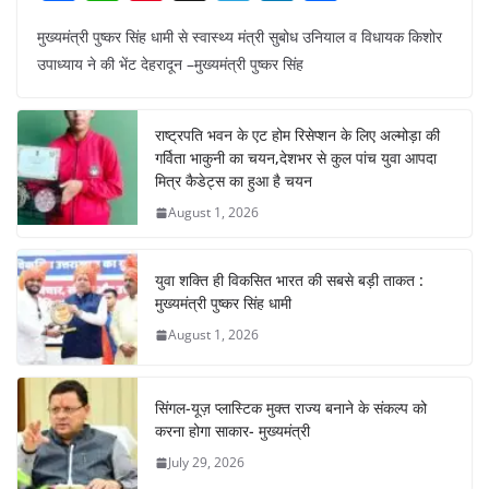
a
h
nt
el
n
h
मुख्यमंत्री पुष्कर सिंह धामी से स्वास्थ्य मंत्री सुबोध उनियाल व विधायक किशोर
c
at
er
e
k
ar
उपाध्याय ने की भेंट देहरादून –मुख्यमंत्री पुष्कर सिंह
e
s
e
gr
e
e
b
A
st
a
dI
राष्ट्रपति भवन के एट होम रिसेप्शन के लिए अल्मोड़ा की
o
p
m
n
गर्विता भाकुनी का चयन,देशभर से कुल पांच युवा आपदा
o
p
मित्र कैडेट्स का हुआ है चयन
August 1, 2026
k
युवा शक्ति ही विकसित भारत की सबसे बड़ी ताकत :
मुख्यमंत्री पुष्कर सिंह धामी
August 1, 2026
सिंगल-यूज़ प्लास्टिक मुक्त राज्य बनाने के संकल्प को
करना होगा साकार- मुख्यमंत्री
July 29, 2026