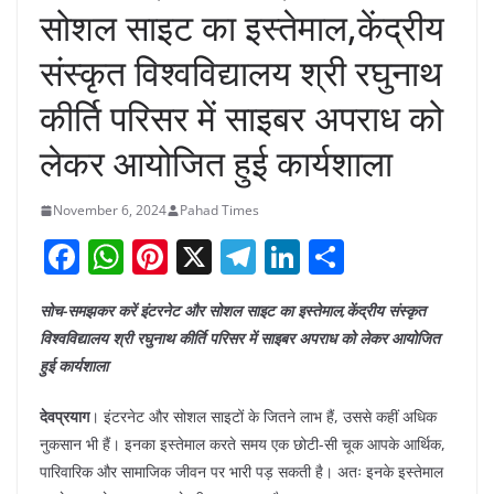
सोशल साइट का इस्तेमाल,केंद्रीय
संस्कृत विश्वविद्यालय श्री रघुनाथ
कीर्ति परिसर में साइबर अपराध को
लेकर आयोजित हुई कार्यशाला
November 6, 2024
Pahad Times
F
W
Pi
X
T
Li
S
a
h
nt
el
n
h
सोच-समझकर करें इंटरनेट और सोशल साइट का इस्तेमाल,केंद्रीय संस्कृत
c
at
er
e
k
ar
विश्वविद्यालय श्री रघुनाथ कीर्ति परिसर में साइबर अपराध को लेकर आयोजित
e
s
e
gr
e
e
हुई कार्यशाला
b
A
st
a
dI
देवप्रयाग
। इंटरनेट और सोशल साइटों के जितने लाभ हैं, उससे कहीं अधिक
o
p
m
n
नुकसान भी हैं। इनका इस्तेमाल करते समय एक छोटी-सी चूक आपके आर्थिक,
o
p
पारिवारिक और सामाजिक जीवन पर भारी पड़ सकती है। अतः इनके इस्तेमाल