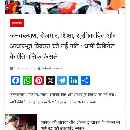
उत्तराखंड
जनकल्याण, रोजगार, शिक्षा, श्रमिक हित और
आधारभूत विकास को नई गति : धामी कैबिनेट
के ऐतिहासिक फैसले
August 7, 2026
Pahad Times
F
W
Pi
X
T
Li
S
a
h
nt
el
n
h
जनकल्याण, रोजगार, शिक्षा, श्रमिक हित और आधारभूत विकास को नई गति :
c
at
er
e
k
ar
धामी कैबिनेट के ऐतिहासिक फैसले देहरादून। उत्तराखंड सरकार
e
s
e
gr
e
e
b
A
st
a
dI
‘वोकल फॉर लोकल’ और ‘लोकल टू ग्लोबल’ के संकल्प को
o
p
m
n
आगे बढ़ा रही उत्तराखंड सरकार