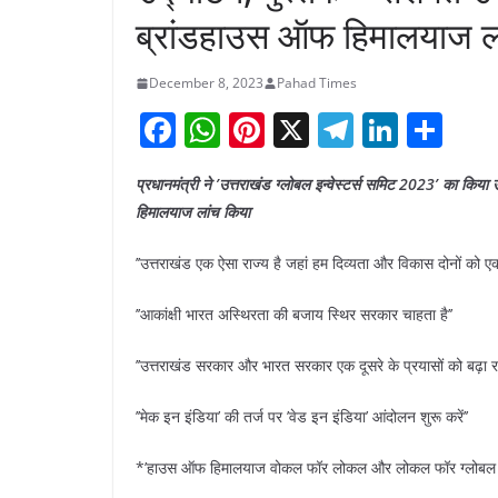
ब्रांडहाउस ऑफ हिमालयाज ल
December 8, 2023
Pahad Times
F
W
Pi
X
T
Li
S
a
h
nt
el
n
h
प्रधानमंत्री ने ’उत्तराखंड ग्लोबल इन्वेस्टर्स समिट 2023’ का कि
c
at
er
e
k
ar
हिमालयाज लांच किया
e
s
e
gr
e
e
b
A
st
a
dI
’’उत्तराखंड एक ऐसा राज्य है जहां हम दिव्यता और विकास दोनों को ए
o
p
m
n
’’आकांक्षी भारत अस्थिरता की बजाय स्थिर सरकार चाहता है’’
o
p
’’उत्तराखंड सरकार और भारत सरकार एक दूसरे के प्रयासों को बढ़ा रहे 
k
’’मेक इन इंडिया’ की तर्ज पर ’वेड इन इंडिया’ आंदोलन शुरू करें’’
*’हाउस ऑफ हिमालयाज वोकल फॉर लोकल और लोकल फॉर ग्लोबल की