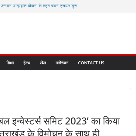
ी उन्नयन छात्रवृत्ति योजना के तहत चयन ट्रायल शुरू
 से स्वास्थ्य मंत्री सुबोध उनियाल व विधायक किशोर
सेप्शन के लिए अल्मोड़ा की गर्विता भाकुनी का
ा आपदा मित्र कैडेट्स का हुआ है चयन
ी सबसे बड़ी ताकत : मुख्यमंत्री पुष्कर सिंह धामी
ाज्य बनाने के संकल्प को करना होगा साकार- मुख्यमंत्री
शिक्षा
हेल्थ
खेल
मनोरंजन
CONTACT US
्लोबल इन्वेस्टर्स समिट 2023’ का किया
्तराखंड के विमोचन के साथ ही