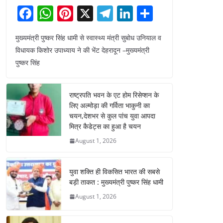
F
W
Pi
X
T
Li
S
a
h
nt
el
n
h
मुख्यमंत्री पुष्कर सिंह धामी से स्वास्थ्य मंत्री सुबोध उनियाल व
c
at
er
e
k
ar
विधायक किशोर उपाध्याय ने की भेंट देहरादून –मुख्यमंत्री
e
s
e
gr
e
e
पुष्कर सिंह
b
A
st
a
dI
o
p
m
n
राष्ट्रपति भवन के एट होम रिसेप्शन के
o
p
लिए अल्मोड़ा की गर्विता भाकुनी का
चयन,देशभर से कुल पांच युवा आपदा
k
मित्र कैडेट्स का हुआ है चयन
August 1, 2026
युवा शक्ति ही विकसित भारत की सबसे
बड़ी ताकत : मुख्यमंत्री पुष्कर सिंह धामी
August 1, 2026