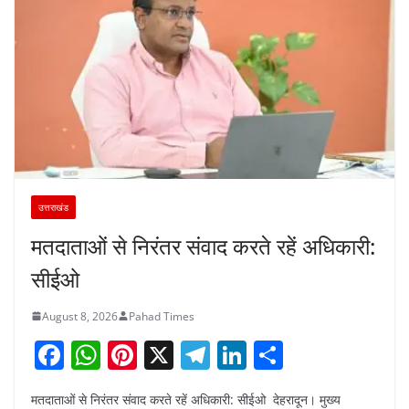
उत्तराखंड
मतदाताओं से निरंतर संवाद करते रहें अधिकारी:
सीईओ
August 8, 2026
Pahad Times
F
W
Pi
X
T
Li
S
a
h
nt
el
n
h
मतदाताओं से निरंतर संवाद करते रहें अधिकारी: सीईओ देहरादून। मुख्य