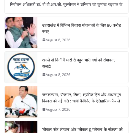
c
at
er
e
k
ar
निर्वाचन अधिकारी डॉ. बी.वी.आर.सी. पुरुषोत्तम ने शनिवार को कुमांऊ-गढ़वाल के
e
s
e
gr
e
e
b
A
st
a
dI
उत्तराखंड में विभिन्न विकास योजनाओं के लिए 80 करोड़
o
p
m
n
रुपए
o
p
August 8, 2026
k
अगले दो दिनों में भारी से बहुत भारी वर्षा की संभावना,
अलर्ट!
August 8, 2026
जनकल्याण, रोजगार, शिक्षा, श्रमिक हित और आधारभूत
विकास को नई गति : धामी कैबिनेट के ऐतिहासिक फैसले
August 7, 2026
‘वोकल फॉर लोकल’ और ‘लोकल टू ग्लोबल’ के संकल्प को