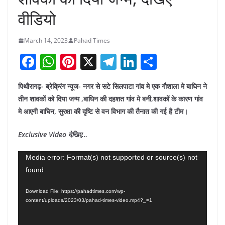
वीडियो
March 14, 2023
Pahad Times
F
W
Pi
X
T
Li
S
a
h
nt
el
n
h
पिथौरागढ़- ब्रेक्रिंग न्यूज- नगर से सटे सिलपाटा गांव मे एक गौशाला मे बाघिन ने
c
at
er
e
k
ar
तीन शावकों को दिया जन्म ,बाघिन की दहशत गांव मे बनी,शावकों के कारण गांव
e
s
e
gr
e
e
मे आएगी बाघिन, सुरक्षा की दृष्टि से वन विभाग की तैनात की गई है टीम।
b
A
st
a
dI
Exclusive Video देखिए…
o
p
m
n
o
p
Video
Media error: Format(s) not supported or source(s) not
k
found
Player
Download File: https://pahadtimes.com/wp-
content/uploads/2023/03/pahad-times-video.mp4?_=1