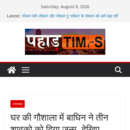
Skip
Saturday, August 8, 2026
to
Latest:
‘वोकल फॉर लोकल’ और ‘लोकल टू ग्लोबल’ के संकल्प को आगे बढ़ा रही
content
उत्तराखंड सरकार
मतदाताओं से निरंतर संवाद करते रहें अधिकारी: सीईओ
उत्तराखंड में विभिन्न विकास योजनाओं के लिए 80 करोड़ रुपए
अगले दो दिनों में भारी से बहुत भारी वर्षा की संभावना, अलर्ट!
जनकल्याण, रोजगार, शिक्षा, श्रमिक हित और आधारभूत विकास को नई
गति : धामी कैबिनेट के ऐतिहासिक फैसले
उत्तराखंड
घर की गौशाला में बाघिन ने तीन
शावको को दिया जन्म, देखिए