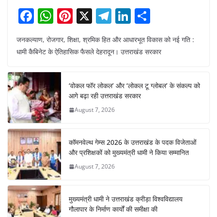
F
W
Pi
X
T
Li
S
a
h
nt
el
n
h
जनकल्याण, रोजगार, शिक्षा, श्रमिक हित और आधारभूत विकास को नई गति :
c
at
er
e
k
ar
धामी कैबिनेट के ऐतिहासिक फैसले देहरादून। उत्तराखंड सरकार
e
s
e
gr
e
e
b
A
st
a
dI
‘वोकल फॉर लोकल’ और ‘लोकल टू ग्लोबल’ के संकल्प को
o
p
m
n
आगे बढ़ा रही उत्तराखंड सरकार
o
p
August 7, 2026
k
कॉमनवेल्थ गेम्स 2026 के उत्तराखंड के पदक विजेताओं
और प्रशिक्षकों को मुख्यमंत्री धामी ने किया सम्मानित
August 7, 2026
मुख्यमंत्री धामी ने उत्तराखंड क्रीड़ा विश्वविद्यालय
गौलापार के निर्माण कार्यों की समीक्षा की