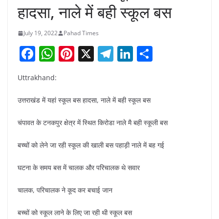
हादसा, नाले में बही स्कूल बस
July 19, 2022
Pahad Times
F
W
Pi
X
T
Li
S
a
h
nt
el
n
h
Uttrakhand:
c
at
er
e
k
ar
e
s
e
gr
e
e
उत्तराखंड में यहां स्कूल बस हादसा, नाले में बही स्कूल बस
b
A
st
a
dI
चंपावत के टनकपुर क्षेत्र में स्थित किरोडा नाले मै बही स्कूली बस
o
p
m
n
o
p
बच्चों को लेने जा रही स्कूल की खाली बस पहाड़ी नाले में बह गई
k
घटना के समय बस में चालक और परिचालक थे सवार
चालक, परिचालक ने कूद कर बचाई जान
बच्चों को स्कूल लाने के लिए जा रही थी स्कूल बस