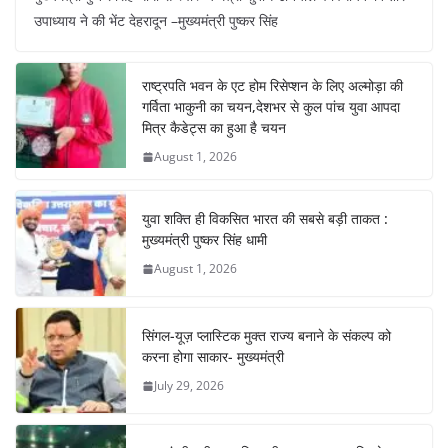
c
at
er
e
k
ar
उपाध्याय ने की भेंट देहरादून –मुख्यमंत्री पुष्कर सिंह
e
s
e
gr
e
e
b
A
st
a
dI
राष्ट्रपति भवन के एट होम रिसेप्शन के लिए अल्मोड़ा की
o
p
m
n
गर्विता भाकुनी का चयन,देशभर से कुल पांच युवा आपदा
o
p
मित्र कैडेट्स का हुआ है चयन
August 1, 2026
k
युवा शक्ति ही विकसित भारत की सबसे बड़ी ताकत :
मुख्यमंत्री पुष्कर सिंह धामी
August 1, 2026
सिंगल-यूज़ प्लास्टिक मुक्त राज्य बनाने के संकल्प को
करना होगा साकार- मुख्यमंत्री
July 29, 2026