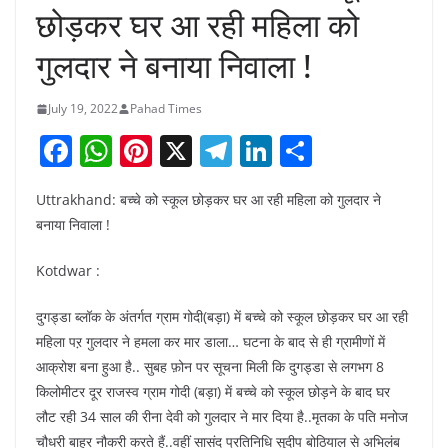
छोड़कर घर आ रही महिला को
गुलदार ने बनाया निवाला !
July 19, 2022
Pahad Times
F
W
Pi
X
T
Li
S
a
h
nt
el
n
h
Uttrakhand: बच्चे को स्कूल छोड़कर घर आ रही महिला को गुलदार ने
c
at
er
e
k
ar
बनाया निवाला !
e
s
e
gr
e
e
b
A
st
a
dI
Kotdwar :
o
p
m
n
दुगड्डा ब्लॉक के अंतर्गत ग्राम गोदी(बड़ा) में बच्चे को स्कूल छोड़कर घर आ रही
o
p
महिला पऱ गुलदार ने हमला कर मार डाला… घटना के बाद से ही ग्रामीणों में
k
आक्रोश बना हुआ है.. सुबह फ़ोन पर सूचना मिली कि दुगड्डा से लगभग 8
किलोमीटर दूर राजस्व ग्राम गोदी (बड़ा) में बच्चे को स्कूल छोड़ने के बाद घर
लौट रही 34 साल की रीना देवी को गुलदार ने मार दिया है..मृतका के पति मनोज
चौधरी बाहर नौकरी करते हैं..वहीं सासंद प्रतिनिधि सुदीप बोठियाल से अभिलंब