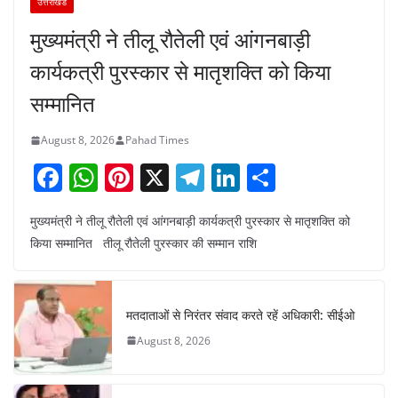
उत्तराखंड
मुख्यमंत्री ने तीलू रौतेली एवं आंगनबाड़ी
कार्यकत्री पुरस्कार से मातृशक्ति को किया
सम्मानित
August 8, 2026
Pahad Times
F
W
Pi
X
T
Li
S
a
h
nt
el
n
h
मुख्यमंत्री ने तीलू रौतेली एवं आंगनबाड़ी कार्यकत्री पुरस्कार से मातृशक्ति को
c
at
er
e
k
ar
किया सम्मानित तीलू रौतेली पुरस्कार की सम्मान राशि
e
s
e
gr
e
e
b
A
st
a
dI
o
p
m
n
मतदाताओं से निरंतर संवाद करते रहें अधिकारी: सीईओ
o
p
August 8, 2026
k