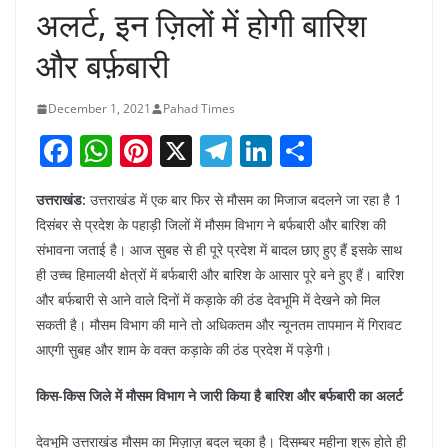
अलर्ट, इन ज़िलों में होगी बारिश
और बर्फ़बारी
December 1, 2021
Pahad Times
F
W
Pi
X
T
Li
S
a
h
nt
el
n
h
उत्तराखंड:
उत्तराखंड में एक बार फिर से मौसम का मिजाज बदलने जा रहा है 1
c
at
er
e
k
ar
दिसंबर से प्रदेश के पहाड़ी जिलों में मौसम विभाग ने बर्फबारी और बारिश की
e
s
e
gr
e
e
संभावना जताई है। आज सुबह से ही पूरे प्रदेश में बादल छाए हुए हैं इसके साथ
b
A
st
a
dI
ही उच्च हिमालयी क्षेत्रों में बर्फबारी और बारिश के आसार पूरे बने हुए हैं। बारिश
o
p
m
n
और बर्फबारी से आने वाले दिनों में कड़ाके की ठंड देवभूमि में देखने को मिल
सकती है। मौसम विभाग की माने तो अधिकतम और न्यूनतम तापमान में गिरावट
o
p
आएगी सुबह और शाम के वक्त कड़ाके की ठंड प्रदेश में पड़ेगी।
k
किस-किस जिले में मौसम विभाग ने जारी किया है बारिश और बर्फबारी का अलर्ट
देवभूमि उत्तराखंड मौसम का मिज़ाज़ बदल चुका है। दिसम्बर महीना शुरू होते ही