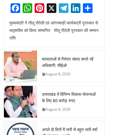
F
W
Pi
X
T
Li
S
a
h
nt
el
n
h
मुख्यमंत्री ने तीलू रौतेली एवं आंगनबाड़ी कार्यकत्री पुरस्कार से
c
at
er
e
k
ar
मातृशक्ति को किया सम्मानित तीलू रौतेली पुरस्कार की सम्मान
e
s
e
gr
e
e
राशि
b
A
st
a
dI
o
p
m
n
मतदाताओं से निरंतर संवाद करते रहें
o
p
अधिकारी: सीईओ
k
August 8, 2026
उत्तराखंड में विभिन्न विकास योजनाओं
के लिए 80 करोड़ रुपए
August 8, 2026
अगले दो दिनों में भारी से बहुत भारी वर्षा