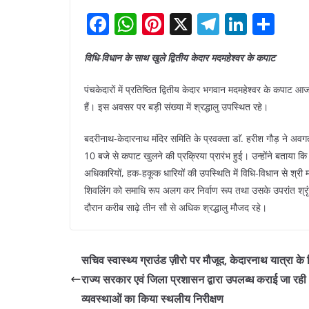
F
W
Pi
X
T
Li
S
a
h
nt
el
n
h
विधि-विधान के साथ खुले द्वितीय केदार मदमहेश्वर के कपाट
c
at
er
e
k
ar
e
s
e
gr
e
e
पंचकेदारों में प्रतिष्ठित द्वितीय केदार भगवान मदमहेश्वर के कपाट आ
b
A
st
a
dI
हैं। इस अवसर पर बड़ी संख्या में श्रद्धालु उपस्थित रहे।
o
p
m
n
बदरीनाथ-केदारनाथ मंदिर समिति के प्रवक्ता डाॅ. हरीश गौड़ ने अवगत
o
p
10 बजे से कपाट खुलने की प्रक्रिया प्रारंभ हुई। उन्होंने बताया कि प
k
अधिकारियों, हक-हकूक धारियों की उपस्थिति में विधि-विधान से श्री
शिवलिंग को समाधि रूप अलग कर निर्वाण रूप तथा उसके उपरांत श्रृंग
दौरान करीब साढ़े तीन सौ से अधिक श्रद्धालु मौजद रहे।
सचिव स्वास्थ्य ग्राउंड ज़ीरो पर मौजूद, केदारनाथ यात्रा के
राज्य सरकार एवं जिला प्रशासन द्वारा उपलब्ध कराई जा रही
व्यवस्थाओं का किया स्थलीय निरीक्षण