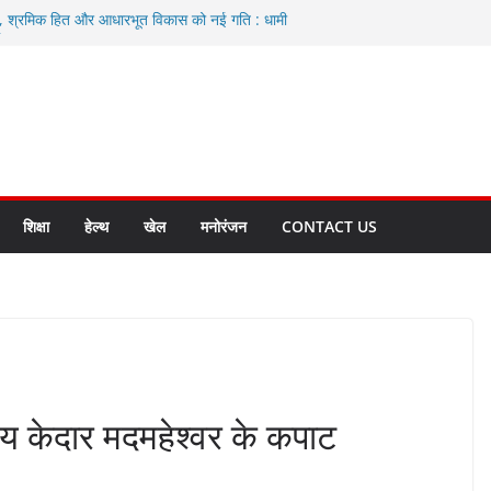
ा, श्रमिक हित और आधारभूत विकास को नई गति : धामी
े
एवं आंगनबाड़ी कार्यकत्री पुरस्कार से मातृशक्ति को किया
द करते रहें अधिकारी: सीईओ
कास योजनाओं के लिए 80 करोड़ रुपए
हुत भारी वर्षा की संभावना, अलर्ट!
शिक्षा
हेल्थ
खेल
मनोरंजन
CONTACT US
तीय केदार मदमहेश्वर के कपाट