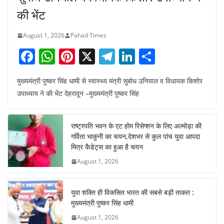
की भेंट
August 1, 2026
Pahad Times
F
W
Pi
X
T
Li
S
a
h
nt
el
n
h
मुख्यमंत्री पुष्कर सिंह धामी से स्वास्थ्य मंत्री सुबोध उनियाल व विधायक किशोर
c
at
er
e
k
ar
उपाध्याय ने की भेंट देहरादून –मुख्यमंत्री पुष्कर सिंह
e
s
e
gr
e
e
b
A
st
a
dI
राष्ट्रपति भवन के एट होम रिसेप्शन के लिए अल्मोड़ा की
o
p
m
n
गर्विता भाकुनी का चयन,देशभर से कुल पांच युवा आपदा
o
p
मित्र कैडेट्स का हुआ है चयन
August 1, 2026
k
युवा शक्ति ही विकसित भारत की सबसे बड़ी ताकत :
मुख्यमंत्री पुष्कर सिंह धामी
August 1, 2026