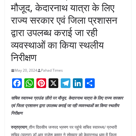
मौजूद, केदारनाथ यात्रा के लिए
राज्य सरकार एवं जिला प्रशासन
द्वारा उपलब्ध कराई जा रही
व्यवस्थाओं का किया स्थलीय
निरीक्षण
May 20, 2024
Pahad Times
F
W
Pi
X
T
Li
S
a
h
nt
el
n
h
सचिव स्वास्थ्य ग्राउंड ज़ीरो पर मौजूद, केदारनाथ यात्रा के लिए राज्य सरकार
c
at
er
e
k
ar
एवं जिला प्रशासन द्वारा उपलब्ध कराई जा रही व्यवस्थाओं का किया स्थलीय
e
s
e
gr
e
e
निरीक्षण
b
A
st
a
dI
रुद्रप्रयाग_
तीन दिवसीय जनपद भ्रमण पर पहुंचे सचिव स्वास्थ्य/ प्रभारी
o
p
m
n
सचिव (यात्रा) डॉ आर राजेश कुमार ने सोमवार को केदारनाथ धाम में जिला