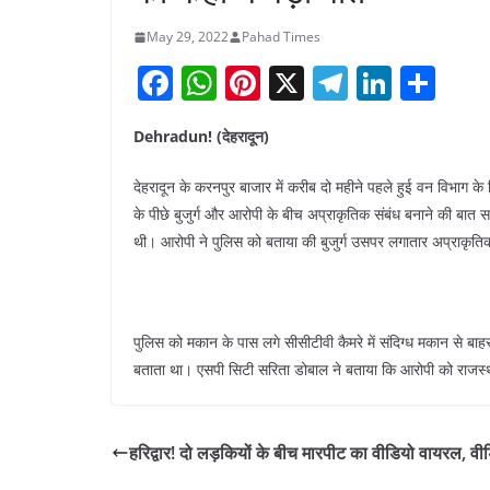
May 29, 2022
Pahad Times
F
W
Pi
X
T
Li
S
a
h
nt
el
n
h
Dehradun! (देहरादून)
c
at
er
e
k
ar
e
s
e
gr
e
e
देहरादून के करनपुर बाजार में करीब दो महीने पहले हुई वन विभाग के 
b
A
st
a
dI
के पीछे बुजुर्ग और आरोपी के बीच अप्राकृतिक संबंध बनाने की बात 
थी। आरोपी ने पुलिस को बताया की बुजुर्ग उसपर लगातार अप्राकृतिक
o
p
m
n
o
p
k
पुलिस को मकान के पास लगे सीसीटीवी कैमरे में संदिग्ध मकान से बाह
बताता था। एसपी सिटी सरिता डोबाल ने बताया कि आरोपी को राजस्थ
हरिद्वार! दो लड़कियों के बीच मारपीट का वीडियो वायरल, वी