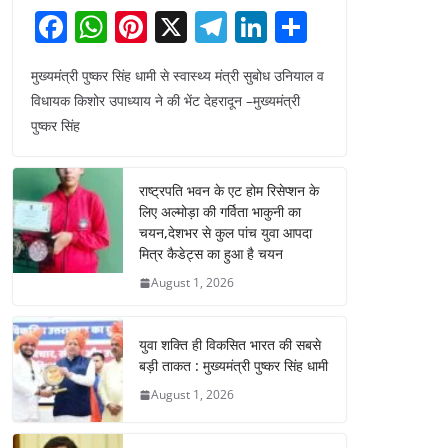
F
W
Pi
X
T
Li
S
a
h
nt
el
n
h
मुख्यमंत्री पुष्कर सिंह धामी से स्वास्थ्य मंत्री सुबोध उनियाल व
c
at
er
e
k
ar
विधायक किशोर उपाध्याय ने की भेंट देहरादून –मुख्यमंत्री
e
s
e
gr
e
e
पुष्कर सिंह
b
A
st
a
dI
o
p
m
n
राष्ट्रपति भवन के एट होम रिसेप्शन के
o
p
लिए अल्मोड़ा की गर्विता भाकुनी का
चयन,देशभर से कुल पांच युवा आपदा
k
मित्र कैडेट्स का हुआ है चयन
August 1, 2026
युवा शक्ति ही विकसित भारत की सबसे
बड़ी ताकत : मुख्यमंत्री पुष्कर सिंह धामी
August 1, 2026