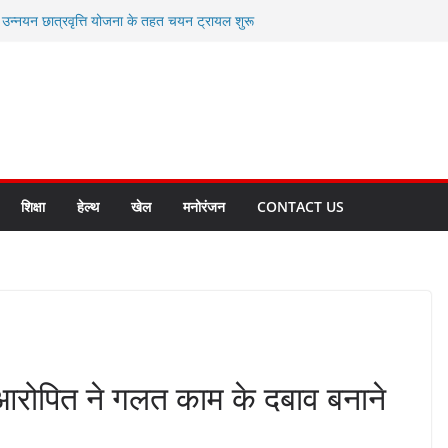
ी उन्नयन छात्रवृत्ति योजना के तहत चयन ट्रायल शुरू
 से स्वास्थ्य मंत्री सुबोध उनियाल व विधायक किशोर
सेप्शन के लिए अल्मोड़ा की गर्विता भाकुनी का
ा आपदा मित्र कैडेट्स का हुआ है चयन
ी सबसे बड़ी ताकत : मुख्यमंत्री पुष्कर सिंह धामी
ाज्य बनाने के संकल्प को करना होगा साकार- मुख्यमंत्री
शिक्षा
हेल्थ
खेल
मनोरंजन
CONTACT US
र, आरोपित ने गलत काम के दबाव बनाने