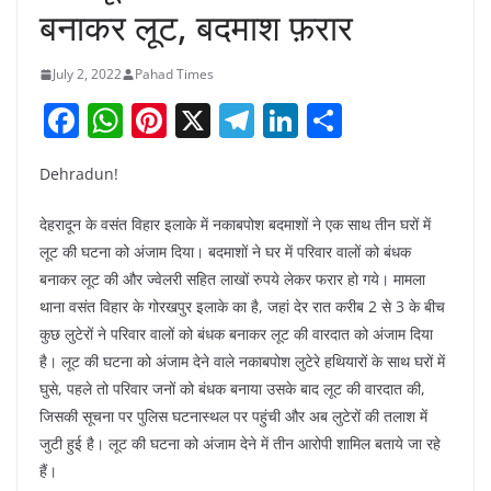
बनाकर लूट, बदमाश फ़रार
July 2, 2022
Pahad Times
F
W
Pi
X
T
Li
S
a
h
nt
el
n
h
Dehradun!
c
at
er
e
k
ar
e
s
e
gr
e
e
देहरादून के वसंत विहार इलाके में नकाबपोश बदमाशों ने एक साथ तीन घरों में
b
A
st
a
dI
लूट की घटना को अंजाम दिया। बदमाशों ने घर में परिवार वालों को बंधक
बनाकर लूट की और ज्वेलरी सहित लाखों रुपये लेकर फरार हो गये। मामला
o
p
m
n
थाना वसंत विहार के गोरखपुर इलाके का है, जहां देर रात करीब 2 से 3 के बीच
o
p
कुछ लुटेरों ने परिवार वालों को बंधक बनाकर लूट की वारदात को अंजाम दिया
k
है। लूट की घटना को अंजाम देने वाले नकाबपोश लुटेरे हथियारों के साथ घरों में
घुसे, पहले तो परिवार जनों को बंधक बनाया उसके बाद लूट की वारदात की,
जिसकी सूचना पर पुलिस घटनास्थल पर पहुंची और अब लुटेरों की तलाश में
जुटी हुई है। लूट की घटना को अंजाम देने में तीन आरोपी शामिल बताये जा रहे
हैं।