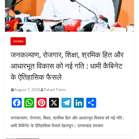
उत्तराखंड
जनकल्याण, रोजगार, शिक्षा, श्रमिक हित और
आधारभूत विकास को नई गति : धामी कैबिनेट
के ऐतिहासिक फैसले
August 7, 2026
Pahad Times
F
W
Pi
X
T
Li
S
a
h
nt
el
n
h
जनकल्याण, रोजगार, शिक्षा, श्रमिक हित और आधारभूत विकास को नई गति :
c
at
er
e
k
ar
धामी कैबिनेट के ऐतिहासिक फैसले देहरादून। उत्तराखंड सरकार
e
s
e
gr
e
e