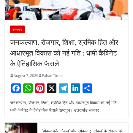
उत्तराखंड
जनकल्याण, रोजगार, शिक्षा, श्रमिक हित और
आधारभूत विकास को नई गति : धामी कैबिनेट
के ऐतिहासिक फैसले
August 7, 2026
Pahad Times
F
W
Pi
X
T
Li
S
a
h
nt
el
n
h
जनकल्याण, रोजगार, शिक्षा, श्रमिक हित और आधारभूत विकास को नई गति :
c
at
er
e
k
ar
धामी कैबिनेट के ऐतिहासिक फैसले देहरादून। उत्तराखंड सरकार
e
s
e
gr
e
e
b
A
st
a
dI
‘वोकल फॉर लोकल’ और ‘लोकल टू ग्लोबल’ के संकल्प को